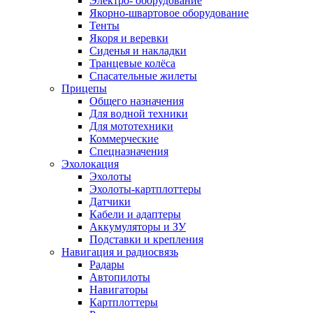
Электро- оборудование
Якорно-швартовое оборудование
Тенты
Якоря и веревки
Сиденья и накладки
Транцевые колёса
Спасательные жилеты
Прицепы
Общего назначения
Для водной техники
Для мототехники
Коммерческие
Спецназначения
Эхолокация
Эхолоты
Эхолоты-картплоттеры
Датчики
Кабели и адаптеры
Аккумуляторы и ЗУ
Подставки и крепления
Навигация и радиосвязь
Радары
Автопилоты
Навигаторы
Картплоттеры