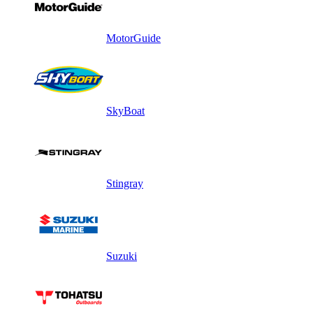
MotorGuide
SkyBoat
Stingray
Suzuki