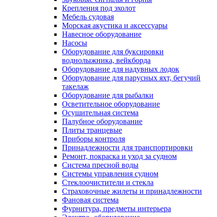
Крепления под эхолот
Мебель судовая
Морская акустика и аксессуары
Навесное оборудование
Насосы
Оборудование для буксировки
воднолыжника, вейкборда
Оборудование для надувных лодок
Оборудование для парусных яхт, бегучий
такелаж
Оборудование для рыбалки
Осветительное оборудование
Осушительная система
Палубное оборудование
Плиты транцевые
Приборы контроля
Принадлежности для транспортировки
Ремонт, покраска и уход за судном
Система пресной воды
Системы управления судном
Стеклоочистители и стекла
Страховочные жилеты и принадлежности
Фановая система
Фурнитура, предметы интерьера