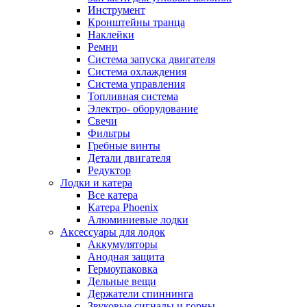
Инструмент
Кронштейны транца
Наклейки
Ремни
Система запуска двигателя
Система охлаждения
Система управления
Топливная система
Электро- оборудование
Свечи
Фильтры
Гребные винты
Детали двигателя
Редуктор
Лодки и катера
Все катера
Катера Phoenix
Алюминиевые лодки
Аксессуары для лодок
Аккумуляторы
Анодная защита
Гермоупаковка
Дельные вещи
Держатели спиннинга
Звуковые сигналы и горны