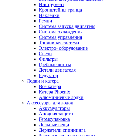
Инструмент
Кронштейны транца
Наклейки
Ремни
Система запуска двигателя
Система охлаждения
Система управления
Топливная система
Электро- оборудование
Свечи
Фильтры
Гребные винты
Детали двигателя
Редуктор
Лодки и катера
Все катера
Катера Phoenix
Алюминиевые лодки
Аксессуары для лодок
Аккумуляторы
Анодная защита
Гермоупаковка
Дельные вещи
Держатели спиннинга
Звуковые сигналы и горны