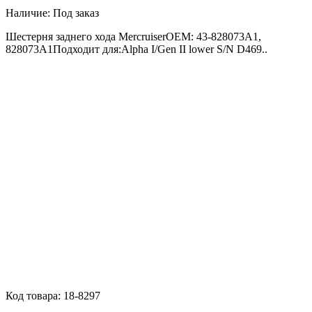
Наличие:
Под заказ
Шестерня заднего хода MercruiserOEM: 43-828073A1,
828073A1Подходит для:Alpha I/Gen II lower S/N D469..
Код товара:
18-8297