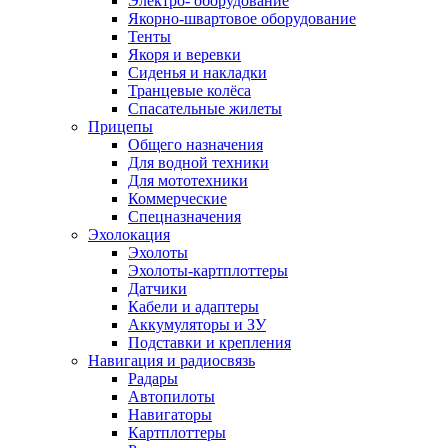
Электро- оборудование
Якорно-швартовое оборудование
Тенты
Якоря и веревки
Сиденья и накладки
Транцевые колёса
Спасательные жилеты
Прицепы
Общего назначения
Для водной техники
Для мототехники
Коммерческие
Спецназначения
Эхолокация
Эхолоты
Эхолоты-картплоттеры
Датчики
Кабели и адаптеры
Аккумуляторы и ЗУ
Подставки и крепления
Навигация и радиосвязь
Радары
Автопилоты
Навигаторы
Картплоттеры