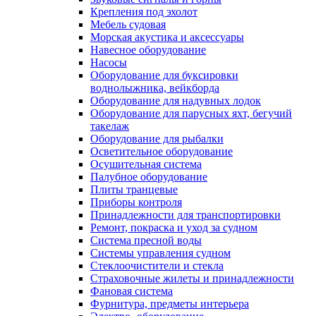
Крепления под эхолот
Мебель судовая
Морская акустика и аксессуары
Навесное оборудование
Насосы
Оборудование для буксировки
воднолыжника, вейкборда
Оборудование для надувных лодок
Оборудование для парусных яхт, бегучий
такелаж
Оборудование для рыбалки
Осветительное оборудование
Осушительная система
Палубное оборудование
Плиты транцевые
Приборы контроля
Принадлежности для транспортировки
Ремонт, покраска и уход за судном
Система пресной воды
Системы управления судном
Стеклоочистители и стекла
Страховочные жилеты и принадлежности
Фановая система
Фурнитура, предметы интерьера