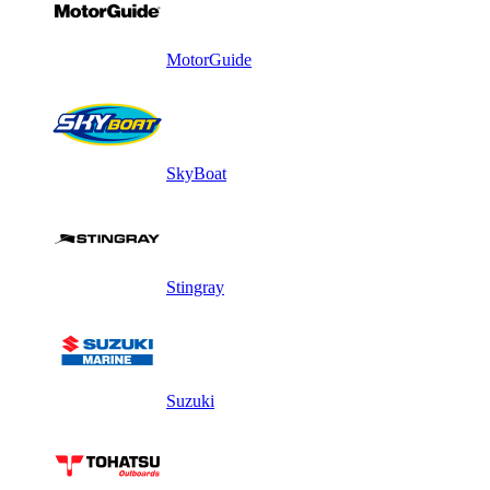
MotorGuide
SkyBoat
Stingray
Suzuki