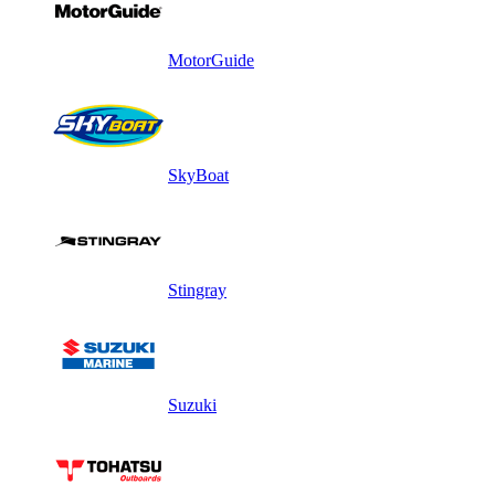
MotorGuide
SkyBoat
Stingray
Suzuki