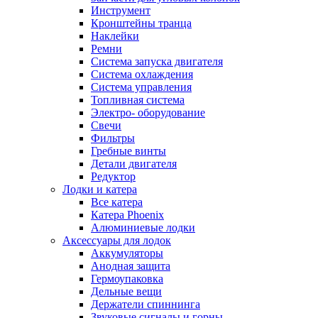
Инструмент
Кронштейны транца
Наклейки
Ремни
Система запуска двигателя
Система охлаждения
Система управления
Топливная система
Электро- оборудование
Свечи
Фильтры
Гребные винты
Детали двигателя
Редуктор
Лодки и катера
Все катера
Катера Phoenix
Алюминиевые лодки
Аксессуары для лодок
Аккумуляторы
Анодная защита
Гермоупаковка
Дельные вещи
Держатели спиннинга
Звуковые сигналы и горны