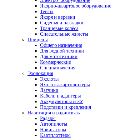
Электро- оборудование
Якорно-швартовое оборудование
Тенты
Якоря и веревки
Сиденья и накладки
Транцевые колёса
Спасательные жилеты
Прицепы
Общего назначения
Для водной техники
Для мототехники
Коммерческие
Спецназначения
Эхолокация
Эхолоты
Эхолоты-картплоттеры
Датчики
Кабели и адаптеры
Аккумуляторы и ЗУ
Подставки и крепления
Навигация и радиосвязь
Радары
Автопилоты
Навигаторы
Картплоттеры