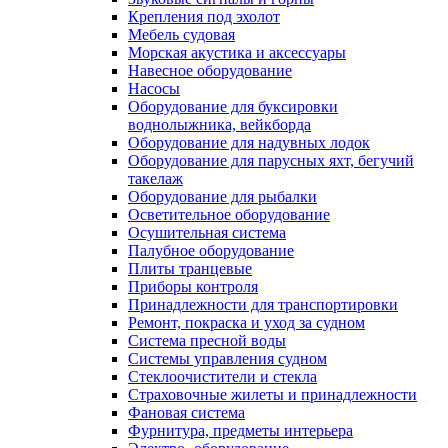
Крепления под эхолот
Мебель судовая
Морская акустика и аксессуары
Навесное оборудование
Насосы
Оборудование для буксировки
воднолыжника, вейкборда
Оборудование для надувных лодок
Оборудование для парусных яхт, бегучий
такелаж
Оборудование для рыбалки
Осветительное оборудование
Осушительная система
Палубное оборудование
Плиты транцевые
Приборы контроля
Принадлежности для транспортировки
Ремонт, покраска и уход за судном
Система пресной воды
Системы управления судном
Стеклоочистители и стекла
Страховочные жилеты и принадлежности
Фановая система
Фурнитура, предметы интерьера