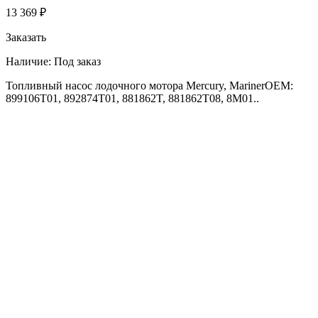
13 369 ₽
Заказать
Наличие:
Под заказ
Топливный насос лодочного мотора Mercury, MarinerOEM:
899106T01, 892874T01, 881862T, 881862T08, 8M01..