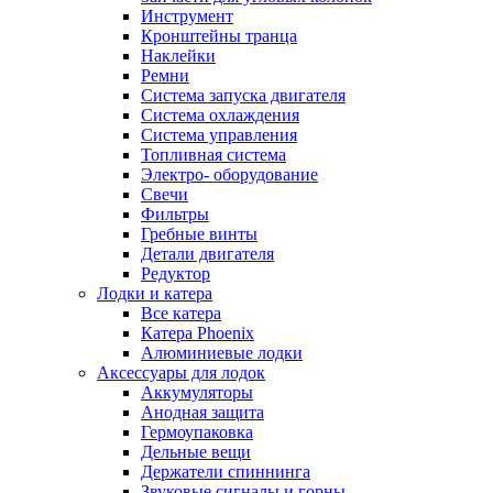
Инструмент
Кронштейны транца
Наклейки
Ремни
Система запуска двигателя
Система охлаждения
Система управления
Топливная система
Электро- оборудование
Свечи
Фильтры
Гребные винты
Детали двигателя
Редуктор
Лодки и катера
Все катера
Катера Phoenix
Алюминиевые лодки
Аксессуары для лодок
Аккумуляторы
Анодная защита
Гермоупаковка
Дельные вещи
Держатели спиннинга
Звуковые сигналы и горны