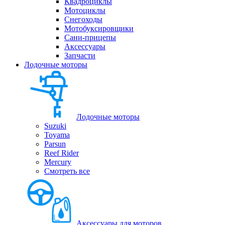
Квадроциклы
Мотоциклы
Снегоходы
Мотобуксировщики
Сани-прицепы
Аксессуары
Запчасти
Лодочные моторы
Лодочные моторы
Suzuki
Toyama
Parsun
Reef Rider
Mercury
Смотреть все
Аксессуары для моторов