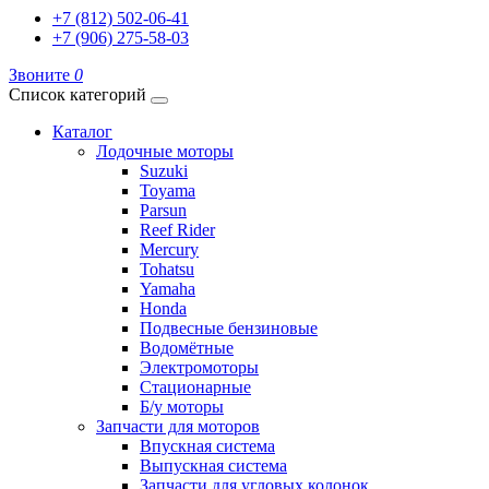
+7 (812) 502-06-41
+7 (906) 275-58-03
Звоните
0
Список категорий
Каталог
Лодочные моторы
Suzuki
Toyama
Parsun
Reef Rider
Mercury
Tohatsu
Yamaha
Honda
Подвесные бензиновые
Водомётные
Электромоторы
Стационарные
Б/у моторы
Запчасти для моторов
Впускная система
Выпускная система
Запчасти для угловых колонок