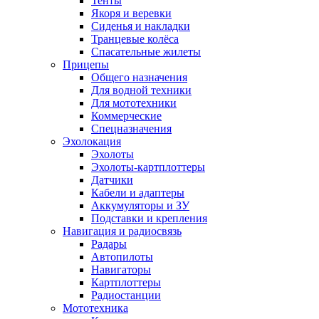
Тенты
Якоря и веревки
Сиденья и накладки
Транцевые колёса
Спасательные жилеты
Прицепы
Общего назначения
Для водной техники
Для мототехники
Коммерческие
Спецназначения
Эхолокация
Эхолоты
Эхолоты-картплоттеры
Датчики
Кабели и адаптеры
Аккумуляторы и ЗУ
Подставки и крепления
Навигация и радиосвязь
Радары
Автопилоты
Навигаторы
Картплоттеры
Радиостанции
Мототехника