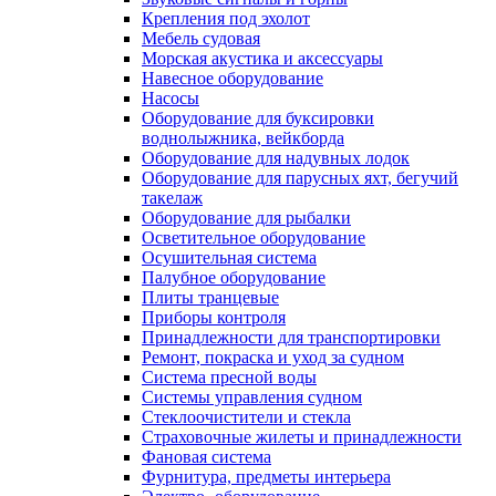
Крепления под эхолот
Мебель судовая
Морская акустика и аксессуары
Навесное оборудование
Насосы
Оборудование для буксировки
воднолыжника, вейкборда
Оборудование для надувных лодок
Оборудование для парусных яхт, бегучий
такелаж
Оборудование для рыбалки
Осветительное оборудование
Осушительная система
Палубное оборудование
Плиты транцевые
Приборы контроля
Принадлежности для транспортировки
Ремонт, покраска и уход за судном
Система пресной воды
Системы управления судном
Стеклоочистители и стекла
Страховочные жилеты и принадлежности
Фановая система
Фурнитура, предметы интерьера