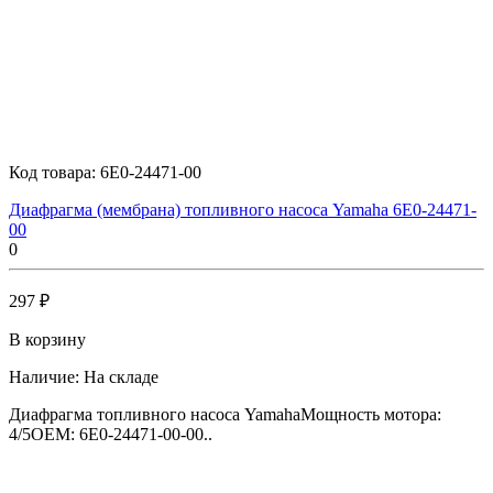
Код товара:
6E0-24471-00
Диафрагма (мембрана) топливного насоса Yamaha 6E0-24471-
00
0
297 ₽
В корзину
Наличие:
На складе
Диафрагма топливного насоса YamahaМощность мотора:
4/5OEM: 6E0-24471-00-00..