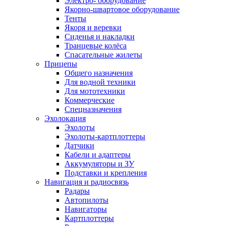
Электро- оборудование
Якорно-швартовое оборудование
Тенты
Якоря и веревки
Сиденья и накладки
Транцевые колёса
Спасательные жилеты
Прицепы
Общего назначения
Для водной техники
Для мототехники
Коммерческие
Спецназначения
Эхолокация
Эхолоты
Эхолоты-картплоттеры
Датчики
Кабели и адаптеры
Аккумуляторы и ЗУ
Подставки и крепления
Навигация и радиосвязь
Радары
Автопилоты
Навигаторы
Картплоттеры