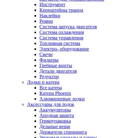
Инструмент
Кронштейны транца
Наклейки
Ремни
Система запуска двигателя
Система охлаждения
Система управления
Топливная система
Электро- оборудование
Свечи
Фильтры
Гребные винты
Детали двигателя
Редуктор
Лодки и катера
Все катера
Катера Phoenix
Алюминиевые лодки
Аксессуары для лодок
Аккумуляторы
Анодная защита
Гермоупаковка
Дельные вещи
Держатели спиннинга
Звуковые сигналы и горны