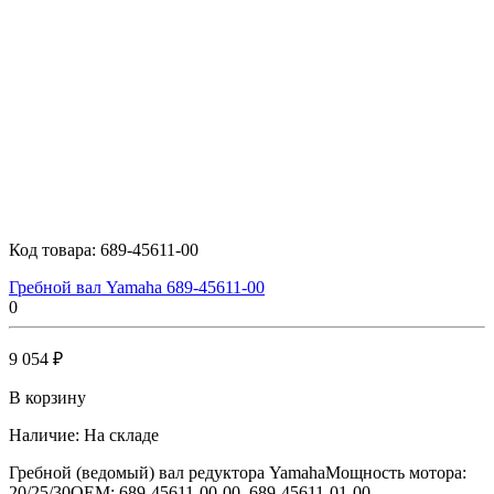
Код товара:
689-45611-00
Гребной вал Yamaha 689-45611-00
0
9 054 ₽
В корзину
Наличие:
На складе
Гребной (ведомый) вал редуктора YamahaМощность мотора:
20/25/30OEM: 689-45611-00-00, 689-45611-01-00..