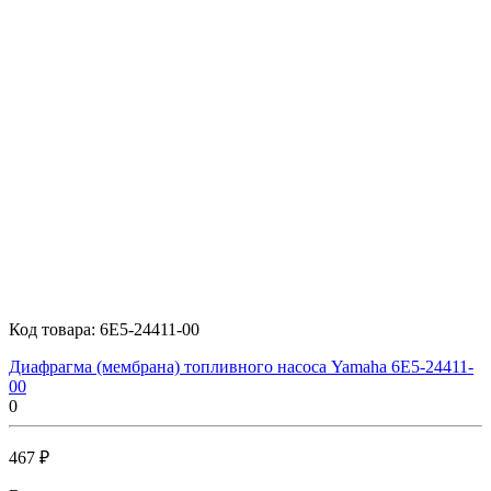
Код товара:
6E5-24411-00
Диафрагма (мембрана) топливного насоса Yamaha 6E5-24411-
00
0
467 ₽