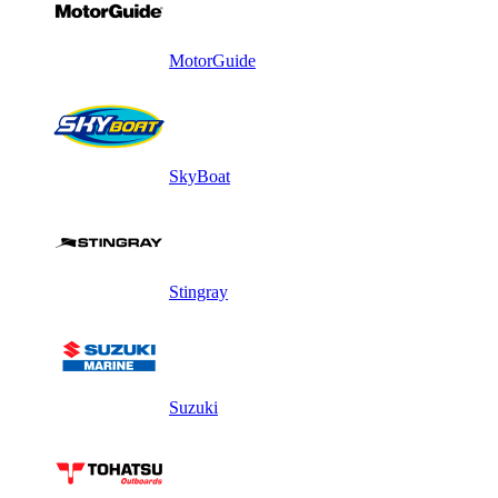
MotorGuide
SkyBoat
Stingray
Suzuki