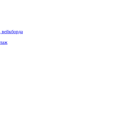
 вейкборда
елаж