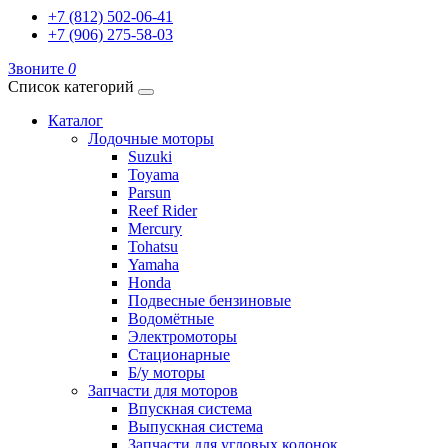
+7 (812) 502-06-41
+7 (906) 275-58-03
Звоните
0
Список категорий
Каталог
Лодочные моторы
Suzuki
Toyama
Parsun
Reef Rider
Mercury
Tohatsu
Yamaha
Honda
Подвесные бензиновые
Водомётные
Электромоторы
Стационарные
Б/у моторы
Запчасти для моторов
Впускная система
Выпускная система
Запчасти для угловых колонок