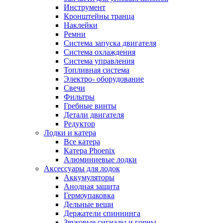
Инструмент
Кронштейны транца
Наклейки
Ремни
Система запуска двигателя
Система охлаждения
Система управления
Топливная система
Электро- оборудование
Свечи
Фильтры
Гребные винты
Детали двигателя
Редуктор
Лодки и катера
Все катера
Катера Phoenix
Алюминиевые лодки
Аксессуары для лодок
Аккумуляторы
Анодная защита
Гермоупаковка
Дельные вещи
Держатели спиннинга
Звуковые сигналы и горны