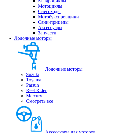
Квадроциклы
Мотоциклы
Снегоходы
Мотобуксировщики
Сани-прицепы
Аксессуары
Запчасти
Лодочные моторы
Лодочные моторы
Suzuki
Toyama
Parsun
Reef Rider
Mercury
Смотреть все
Аксессуары для моторов