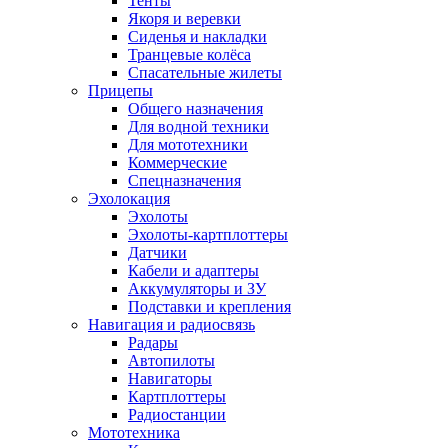
Тенты
Якоря и веревки
Сиденья и накладки
Транцевые колёса
Спасательные жилеты
Прицепы
Общего назначения
Для водной техники
Для мототехники
Коммерческие
Спецназначения
Эхолокация
Эхолоты
Эхолоты-картплоттеры
Датчики
Кабели и адаптеры
Аккумуляторы и ЗУ
Подставки и крепления
Навигация и радиосвязь
Радары
Автопилоты
Навигаторы
Картплоттеры
Радиостанции
Мототехника