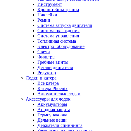
Инструмент
Кронштейны транца
Наклейки
Ремни
Система запуска двигателя
Система охлаждения
Система управления
Топливная система
Электро- оборудование
Свечи
Фильтры
Гребные винты
Детали двигателя
Редуктор
Лодки и катера
Все катера
Катера Phoenix
Алюминиевые лодки
Аксессуары для лодок
Аккумуляторы
Анодная защита
Гермоупаковка
Дельные вещи
Держатели спиннинга
Звуковые сигналы и горны