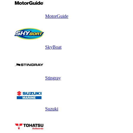
MotorGuide
SkyBoat
Stingray
Suzuki