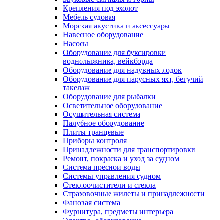
Крепления под эхолот
Мебель судовая
Морская акустика и аксессуары
Навесное оборудование
Насосы
Оборудование для буксировки
воднолыжника, вейкборда
Оборудование для надувных лодок
Оборудование для парусных яхт, бегучий
такелаж
Оборудование для рыбалки
Осветительное оборудование
Осушительная система
Палубное оборудование
Плиты транцевые
Приборы контроля
Принадлежности для транспортировки
Ремонт, покраска и уход за судном
Система пресной воды
Системы управления судном
Стеклоочистители и стекла
Страховочные жилеты и принадлежности
Фановая система
Фурнитура, предметы интерьера