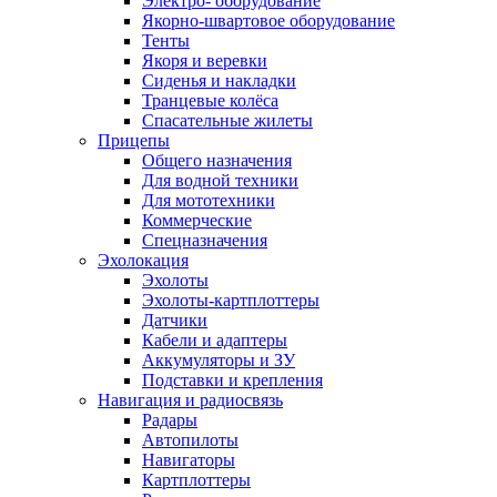
Электро- оборудование
Якорно-швартовое оборудование
Тенты
Якоря и веревки
Сиденья и накладки
Транцевые колёса
Спасательные жилеты
Прицепы
Общего назначения
Для водной техники
Для мототехники
Коммерческие
Спецназначения
Эхолокация
Эхолоты
Эхолоты-картплоттеры
Датчики
Кабели и адаптеры
Аккумуляторы и ЗУ
Подставки и крепления
Навигация и радиосвязь
Радары
Автопилоты
Навигаторы
Картплоттеры