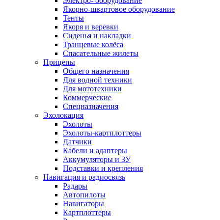
Электро- оборудование
Якорно-швартовое оборудование
Тенты
Якоря и веревки
Сиденья и накладки
Транцевые колёса
Спасательные жилеты
Прицепы
Общего назначения
Для водной техники
Для мототехники
Коммерческие
Спецназначения
Эхолокация
Эхолоты
Эхолоты-картплоттеры
Датчики
Кабели и адаптеры
Аккумуляторы и ЗУ
Подставки и крепления
Навигация и радиосвязь
Радары
Автопилоты
Навигаторы
Картплоттеры