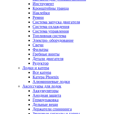
Инструмент
Кронштейны транца
Наклейки
Ремни
Система запуска двигателя
Система охлаждения
Система управления
Топливная система
Электро- оборудование
Свечи
Фильтры
Гребные винты
Детали двигателя
Редуктор
Лодки и катера
Все катера
Катера Phoenix
Алюминиевые лодки
Аксессуары для лодок
Аккумуляторы
Анодная защита
Гермоупаковка
Дельные вещи
Держатели спиннинга
Звуковые сигналы и горны