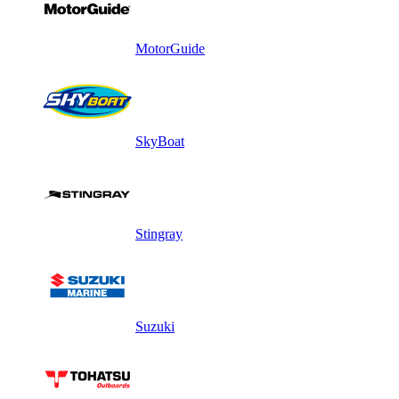
MotorGuide
SkyBoat
Stingray
Suzuki