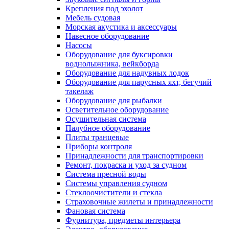
Крепления под эхолот
Мебель судовая
Морская акустика и аксессуары
Навесное оборудование
Насосы
Оборудование для буксировки
воднолыжника, вейкборда
Оборудование для надувных лодок
Оборудование для парусных яхт, бегучий
такелаж
Оборудование для рыбалки
Осветительное оборудование
Осушительная система
Палубное оборудование
Плиты транцевые
Приборы контроля
Принадлежности для транспортировки
Ремонт, покраска и уход за судном
Система пресной воды
Системы управления судном
Стеклоочистители и стекла
Страховочные жилеты и принадлежности
Фановая система
Фурнитура, предметы интерьера