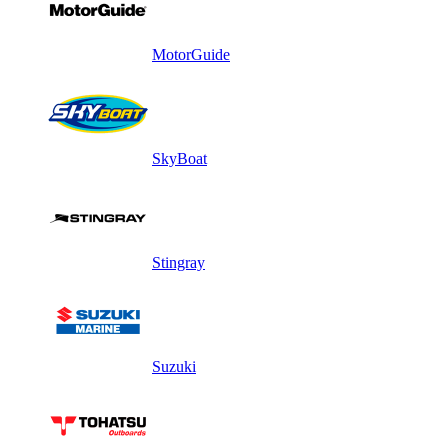
MotorGuide
SkyBoat
Stingray
Suzuki