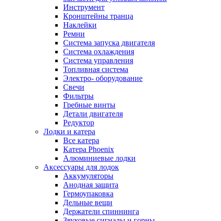
Инструмент
Кронштейны транца
Наклейки
Ремни
Система запуска двигателя
Система охлаждения
Система управления
Топливная система
Электро- оборудование
Свечи
Фильтры
Гребные винты
Детали двигателя
Редуктор
Лодки и катера
Все катера
Катера Phoenix
Алюминиевые лодки
Аксессуары для лодок
Аккумуляторы
Анодная защита
Гермоупаковка
Дельные вещи
Держатели спиннинга
Звуковые сигналы и горны