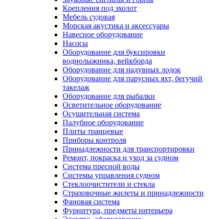
Крепления под эхолот
Мебель судовая
Морская акустика и аксессуары
Навесное оборудование
Насосы
Оборудование для буксировки
воднолыжника, вейкборда
Оборудование для надувных лодок
Оборудование для парусных яхт, бегучий
такелаж
Оборудование для рыбалки
Осветительное оборудование
Осушительная система
Палубное оборудование
Плиты транцевые
Приборы контроля
Принадлежности для транспортировки
Ремонт, покраска и уход за судном
Система пресной воды
Системы управления судном
Стеклоочистители и стекла
Страховочные жилеты и принадлежности
Фановая система
Фурнитура, предметы интерьера