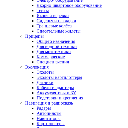
Электро- оборудование
Якорно-швартовое оборудование
Тенты
Якоря и веревки
Сиденья и накладки
Транцевые колёса
Спасательные жилеты
Прицепы
Общего назначения
Для водной техники
Для мототехники
Коммерческие
Спецназначения
Эхолокация
Эхолоты
Эхолоты-картплоттеры
Датчики
Кабели и адаптеры
Аккумуляторы и ЗУ
Подставки и крепления
Навигация и радиосвязь
Радары
Автопилоты
Навигаторы
Картплоттеры