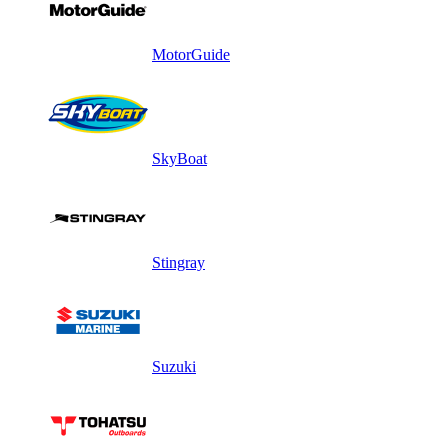
MotorGuide
SkyBoat
Stingray
Suzuki