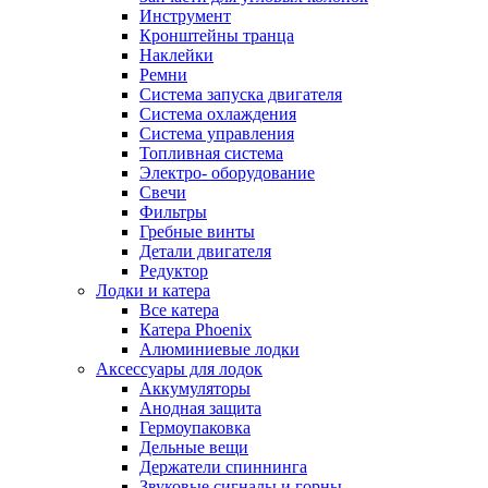
Инструмент
Кронштейны транца
Наклейки
Ремни
Система запуска двигателя
Система охлаждения
Система управления
Топливная система
Электро- оборудование
Свечи
Фильтры
Гребные винты
Детали двигателя
Редуктор
Лодки и катера
Все катера
Катера Phoenix
Алюминиевые лодки
Аксессуары для лодок
Аккумуляторы
Анодная защита
Гермоупаковка
Дельные вещи
Держатели спиннинга
Звуковые сигналы и горны