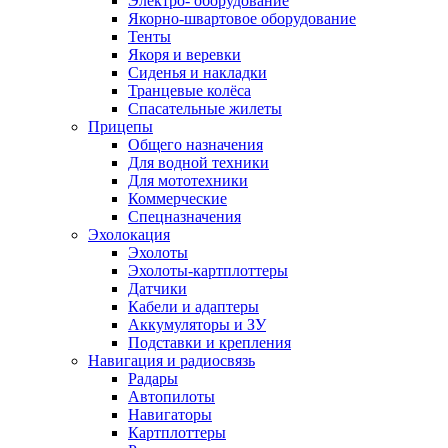
Электро- оборудование
Якорно-швартовое оборудование
Тенты
Якоря и веревки
Сиденья и накладки
Транцевые колёса
Спасательные жилеты
Прицепы
Общего назначения
Для водной техники
Для мототехники
Коммерческие
Спецназначения
Эхолокация
Эхолоты
Эхолоты-картплоттеры
Датчики
Кабели и адаптеры
Аккумуляторы и ЗУ
Подставки и крепления
Навигация и радиосвязь
Радары
Автопилоты
Навигаторы
Картплоттеры