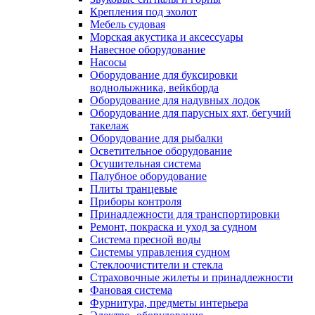
Крепления под эхолот
Мебель судовая
Морская акустика и аксессуары
Навесное оборудование
Насосы
Оборудование для буксировки
воднолыжника, вейкборда
Оборудование для надувных лодок
Оборудование для парусных яхт, бегучий
такелаж
Оборудование для рыбалки
Осветительное оборудование
Осушительная система
Палубное оборудование
Плиты транцевые
Приборы контроля
Принадлежности для транспортировки
Ремонт, покраска и уход за судном
Система пресной воды
Системы управления судном
Стеклоочистители и стекла
Страховочные жилеты и принадлежности
Фановая система
Фурнитура, предметы интерьера