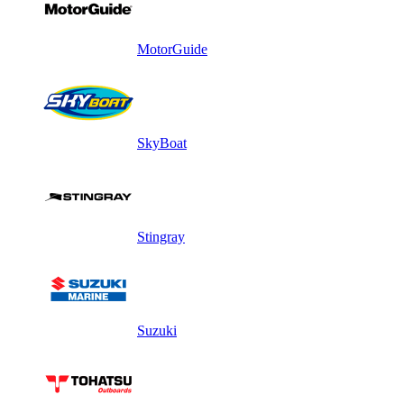
MotorGuide
SkyBoat
Stingray
Suzuki