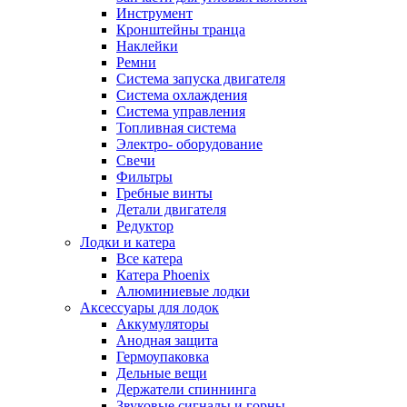
Инструмент
Кронштейны транца
Наклейки
Ремни
Система запуска двигателя
Система охлаждения
Система управления
Топливная система
Электро- оборудование
Свечи
Фильтры
Гребные винты
Детали двигателя
Редуктор
Лодки и катера
Все катера
Катера Phoenix
Алюминиевые лодки
Аксессуары для лодок
Аккумуляторы
Анодная защита
Гермоупаковка
Дельные вещи
Держатели спиннинга
Звуковые сигналы и горны