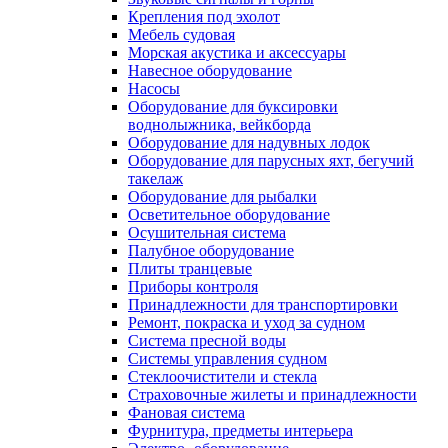
Крепления под эхолот
Мебель судовая
Морская акустика и аксессуары
Навесное оборудование
Насосы
Оборудование для буксировки
воднолыжника, вейкборда
Оборудование для надувных лодок
Оборудование для парусных яхт, бегучий
такелаж
Оборудование для рыбалки
Осветительное оборудование
Осушительная система
Палубное оборудование
Плиты транцевые
Приборы контроля
Принадлежности для транспортировки
Ремонт, покраска и уход за судном
Система пресной воды
Системы управления судном
Стеклоочистители и стекла
Страховочные жилеты и принадлежности
Фановая система
Фурнитура, предметы интерьера