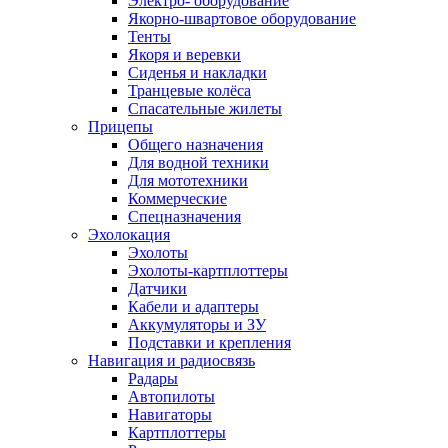
Электро- оборудование
Якорно-швартовое оборудование
Тенты
Якоря и веревки
Сиденья и накладки
Транцевые колёса
Спасательные жилеты
Прицепы
Общего назначения
Для водной техники
Для мототехники
Коммерческие
Спецназначения
Эхолокация
Эхолоты
Эхолоты-картплоттеры
Датчики
Кабели и адаптеры
Аккумуляторы и ЗУ
Подставки и крепления
Навигация и радиосвязь
Радары
Автопилоты
Навигаторы
Картплоттеры