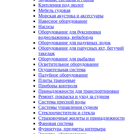
Крепления под эхолот
Мебель судовая
Морская акустика и аксессуары
Навесное оборудование
Насосы
Оборудование для буксировки
воднолыжника, вейкборда
Оборудование для надувных лодок
Оборудование для парусных яхт, бегучий
такелаж
Оборудование для рыбалки
Осветительное оборудование
Осушительная система
Палубное оборудование
Плиты транцевые
Приборы контроля
Принадлежности для транспортировки
Ремонт, покраска и уход за судном
Система пресной воды
Системы управления судном
Стеклоочистители и стекла
Страховочные жилеты и принадлежности
Фановая система
Фурнитура, предметы интерьера