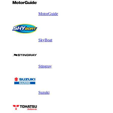
MotorGuide
SkyBoat
Stingray
Suzuki