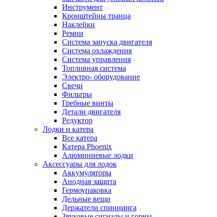
Инструмент
Кронштейны транца
Наклейки
Ремни
Система запуска двигателя
Система охлаждения
Система управления
Топливная система
Электро- оборудование
Свечи
Фильтры
Гребные винты
Детали двигателя
Редуктор
Лодки и катера
Все катера
Катера Phoenix
Алюминиевые лодки
Аксессуары для лодок
Аккумуляторы
Анодная защита
Гермоупаковка
Дельные вещи
Держатели спиннинга
Звуковые сигналы и горны