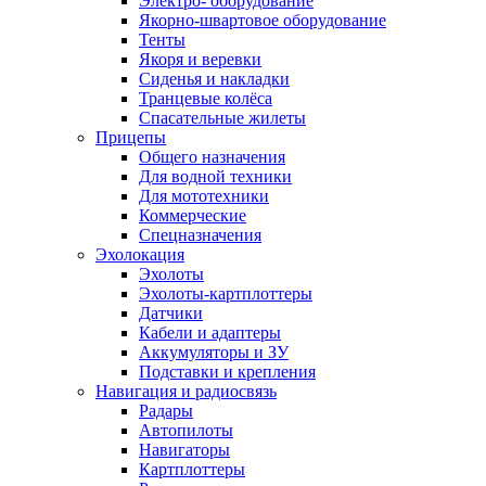
Электро- оборудование
Якорно-швартовое оборудование
Тенты
Якоря и веревки
Сиденья и накладки
Транцевые колёса
Спасательные жилеты
Прицепы
Общего назначения
Для водной техники
Для мототехники
Коммерческие
Спецназначения
Эхолокация
Эхолоты
Эхолоты-картплоттеры
Датчики
Кабели и адаптеры
Аккумуляторы и ЗУ
Подставки и крепления
Навигация и радиосвязь
Радары
Автопилоты
Навигаторы
Картплоттеры