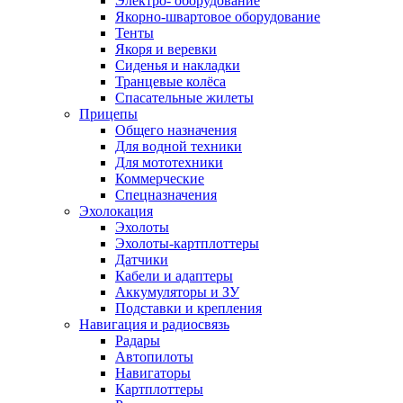
Электро- оборудование
Якорно-швартовое оборудование
Тенты
Якоря и веревки
Сиденья и накладки
Транцевые колёса
Спасательные жилеты
Прицепы
Общего назначения
Для водной техники
Для мототехники
Коммерческие
Спецназначения
Эхолокация
Эхолоты
Эхолоты-картплоттеры
Датчики
Кабели и адаптеры
Аккумуляторы и ЗУ
Подставки и крепления
Навигация и радиосвязь
Радары
Автопилоты
Навигаторы
Картплоттеры