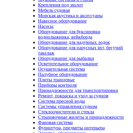
Крепления под эхолот
Мебель судовая
Морская акустика и аксессуары
Навесное оборудование
Насосы
Оборудование для буксировки
воднолыжника, вейкборда
Оборудование для надувных лодок
Оборудование для парусных яхт, бегучий
такелаж
Оборудование для рыбалки
Осветительное оборудование
Осушительная система
Палубное оборудование
Плиты транцевые
Приборы контроля
Принадлежности для транспортировки
Ремонт, покраска и уход за судном
Система пресной воды
Системы управления судном
Стеклоочистители и стекла
Страховочные жилеты и принадлежности
Фановая система
Фурнитура, предметы интерьера