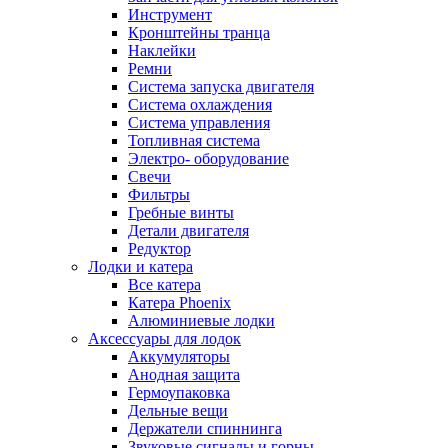
Инструмент
Кронштейны транца
Наклейки
Ремни
Система запуска двигателя
Система охлаждения
Система управления
Топливная система
Электро- оборудование
Свечи
Фильтры
Гребные винты
Детали двигателя
Редуктор
Лодки и катера
Все катера
Катера Phoenix
Алюминиевые лодки
Аксессуары для лодок
Аккумуляторы
Анодная защита
Гермоупаковка
Дельные вещи
Держатели спиннинга
Звуковые сигналы и горны