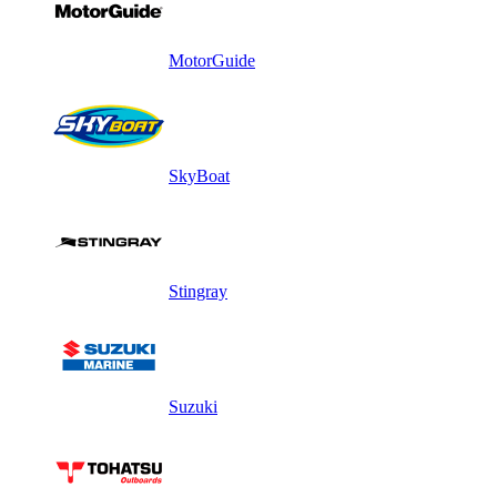
MotorGuide
SkyBoat
Stingray
Suzuki