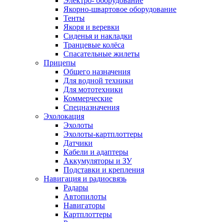
Электро- оборудование
Якорно-швартовое оборудование
Тенты
Якоря и веревки
Сиденья и накладки
Транцевые колёса
Спасательные жилеты
Прицепы
Общего назначения
Для водной техники
Для мототехники
Коммерческие
Спецназначения
Эхолокация
Эхолоты
Эхолоты-картплоттеры
Датчики
Кабели и адаптеры
Аккумуляторы и ЗУ
Подставки и крепления
Навигация и радиосвязь
Радары
Автопилоты
Навигаторы
Картплоттеры