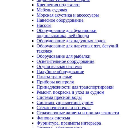
Крепления под эхолот
Мебель судовая
Морская акустика и аксессуары
Навесное оборудование
Насосы
Оборудование для буксировки
воднолыжника, вейкборда
Оборудование для надувных лодок
Оборудование для парусных яхт, бегучий
такелаж
Оборудование для рыбалки
Осветительное оборудование
Осушительная система
Палубное оборудование
Плиты транцевые
Приборы контроля
Принадлежности для транспортировки
Ремонт, покраска и уход за судном
Система пресной воды
Системы управления судном
Стеклоочистители и стекла
Страховочные жилеты и принадлежности
Фановая система
Фурнитура, предметы интерьера