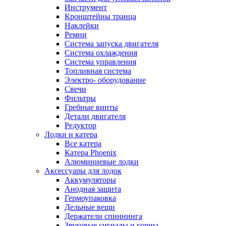
Инструмент
Кронштейны транца
Наклейки
Ремни
Система запуска двигателя
Система охлаждения
Система управления
Топливная система
Электро- оборудование
Свечи
Фильтры
Гребные винты
Детали двигателя
Редуктор
Лодки и катера
Все катера
Катера Phoenix
Алюминиевые лодки
Аксессуары для лодок
Аккумуляторы
Анодная защита
Гермоупаковка
Дельные вещи
Держатели спиннинга
Звуковые сигналы и горны