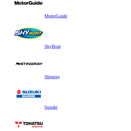
MotorGuide
SkyBoat
Stingray
Suzuki