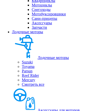
Квадроциклы
Мотоциклы
Снегоходы
Мотобуксировщики
Сани-прицепы
Аксессуары
Запчасти
Лодочные моторы
Лодочные моторы
Suzuki
Toyama
Parsun
Reef Rider
Mercury
Смотреть все
Аксессуары для моторов