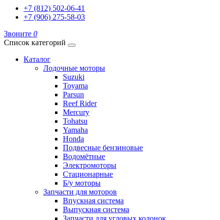
+7 (812) 502-06-41
+7 (906) 275-58-03
Звоните
0
Список категорий
Каталог
Лодочные моторы
Suzuki
Toyama
Parsun
Reef Rider
Mercury
Tohatsu
Yamaha
Honda
Подвесные бензиновые
Водомётные
Электромоторы
Стационарные
Б/у моторы
Запчасти для моторов
Впускная система
Выпускная система
Запчасти для угловых колонок