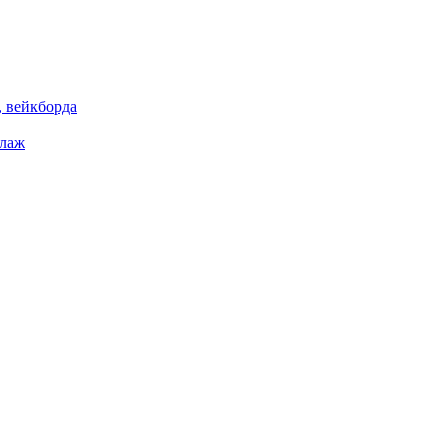
 вейкборда
елаж