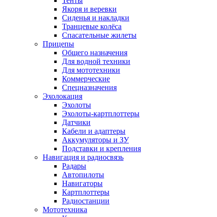
Тенты
Якоря и веревки
Сиденья и накладки
Транцевые колёса
Спасательные жилеты
Прицепы
Общего назначения
Для водной техники
Для мототехники
Коммерческие
Спецназначения
Эхолокация
Эхолоты
Эхолоты-картплоттеры
Датчики
Кабели и адаптеры
Аккумуляторы и ЗУ
Подставки и крепления
Навигация и радиосвязь
Радары
Автопилоты
Навигаторы
Картплоттеры
Радиостанции
Мототехника