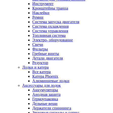
Инструмент
Кронштейны транца
Наклейки
Ремни
Система запуска двигателя
Система охлаждения
Система управления
Топливная система
Электро- оборудование
Свечи
Фильтры
Гребные винты
Детали двигателя
Редуктор
Лодки и катера
Все катера
Катера Phoenix
Алюминиевые лодки
Аксессуары для лодок
Аккумуляторы
Анодная защита
Гермоупаковка
Дельные вещи
Держатели спиннинга
Звуковые сигналы и горны