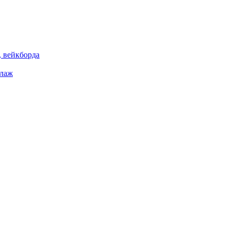
 вейкборда
елаж