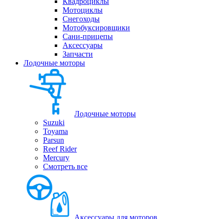
Квадроциклы
Мотоциклы
Снегоходы
Мотобуксировщики
Сани-прицепы
Аксессуары
Запчасти
Лодочные моторы
Лодочные моторы
Suzuki
Toyama
Parsun
Reef Rider
Mercury
Смотреть все
Аксессуары для моторов