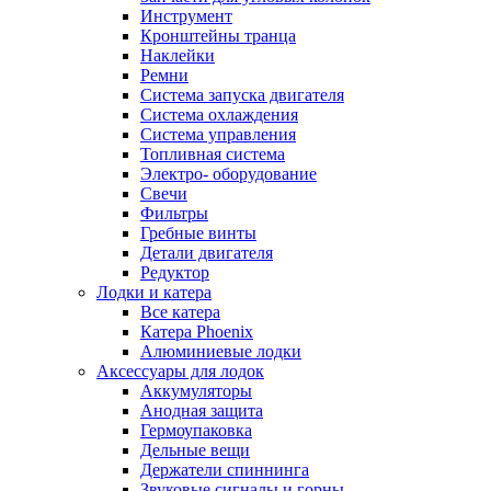
Инструмент
Кронштейны транца
Наклейки
Ремни
Система запуска двигателя
Система охлаждения
Система управления
Топливная система
Электро- оборудование
Свечи
Фильтры
Гребные винты
Детали двигателя
Редуктор
Лодки и катера
Все катера
Катера Phoenix
Алюминиевые лодки
Аксессуары для лодок
Аккумуляторы
Анодная защита
Гермоупаковка
Дельные вещи
Держатели спиннинга
Звуковые сигналы и горны