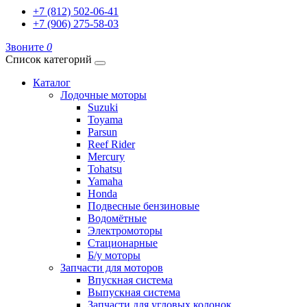
+7 (812) 502-06-41
+7 (906) 275-58-03
Звоните
0
Список категорий
Каталог
Лодочные моторы
Suzuki
Toyama
Parsun
Reef Rider
Mercury
Tohatsu
Yamaha
Honda
Подвесные бензиновые
Водомётные
Электромоторы
Стационарные
Б/у моторы
Запчасти для моторов
Впускная система
Выпускная система
Запчасти для угловых колонок