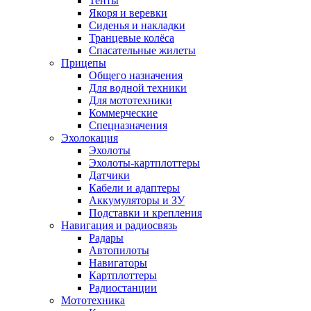
Тенты
Якоря и веревки
Сиденья и накладки
Транцевые колёса
Спасательные жилеты
Прицепы
Общего назначения
Для водной техники
Для мототехники
Коммерческие
Спецназначения
Эхолокация
Эхолоты
Эхолоты-картплоттеры
Датчики
Кабели и адаптеры
Аккумуляторы и ЗУ
Подставки и крепления
Навигация и радиосвязь
Радары
Автопилоты
Навигаторы
Картплоттеры
Радиостанции
Мототехника