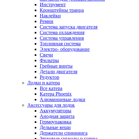
Инструмент
Кронштейны транца
Наклейки
Ремни
Система запуска двигателя
Система охлаждения
Система управления
Топливная система
Электро- оборудование
Свечи
Фильтры
Гребные винты
Детали двигателя
Редуктор
Лодки и катера
Все катера
Катера Phoenix
Алюминиевые лодки
Аксессуары для лодок
Аккумуляторы
Анодная защита
Гермоупаковка
Дельные вещи
Держатели спиннинга
Звуковые сигналы и горны