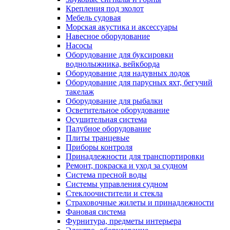
Крепления под эхолот
Мебель судовая
Морская акустика и аксессуары
Навесное оборудование
Насосы
Оборудование для буксировки
воднолыжника, вейкборда
Оборудование для надувных лодок
Оборудование для парусных яхт, бегучий
такелаж
Оборудование для рыбалки
Осветительное оборудование
Осушительная система
Палубное оборудование
Плиты транцевые
Приборы контроля
Принадлежности для транспортировки
Ремонт, покраска и уход за судном
Система пресной воды
Системы управления судном
Стеклоочистители и стекла
Страховочные жилеты и принадлежности
Фановая система
Фурнитура, предметы интерьера