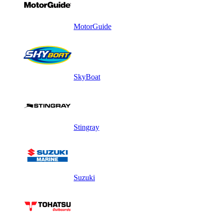
MotorGuide
SkyBoat
Stingray
Suzuki