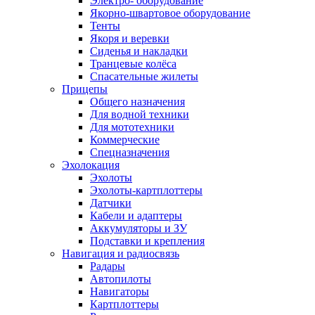
Электро- оборудование
Якорно-швартовое оборудование
Тенты
Якоря и веревки
Сиденья и накладки
Транцевые колёса
Спасательные жилеты
Прицепы
Общего назначения
Для водной техники
Для мототехники
Коммерческие
Спецназначения
Эхолокация
Эхолоты
Эхолоты-картплоттеры
Датчики
Кабели и адаптеры
Аккумуляторы и ЗУ
Подставки и крепления
Навигация и радиосвязь
Радары
Автопилоты
Навигаторы
Картплоттеры