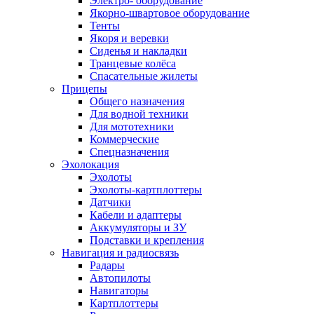
Электро- оборудование
Якорно-швартовое оборудование
Тенты
Якоря и веревки
Сиденья и накладки
Транцевые колёса
Спасательные жилеты
Прицепы
Общего назначения
Для водной техники
Для мототехники
Коммерческие
Спецназначения
Эхолокация
Эхолоты
Эхолоты-картплоттеры
Датчики
Кабели и адаптеры
Аккумуляторы и ЗУ
Подставки и крепления
Навигация и радиосвязь
Радары
Автопилоты
Навигаторы
Картплоттеры