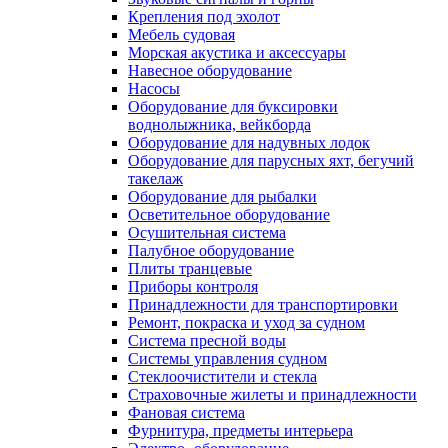
Крепления под эхолот
Мебель судовая
Морская акустика и аксессуары
Навесное оборудование
Насосы
Оборудование для буксировки
воднолыжника, вейкборда
Оборудование для надувных лодок
Оборудование для парусных яхт, бегучий
такелаж
Оборудование для рыбалки
Осветительное оборудование
Осушительная система
Палубное оборудование
Плиты транцевые
Приборы контроля
Принадлежности для транспортировки
Ремонт, покраска и уход за судном
Система пресной воды
Системы управления судном
Стеклоочистители и стекла
Страховочные жилеты и принадлежности
Фановая система
Фурнитура, предметы интерьера