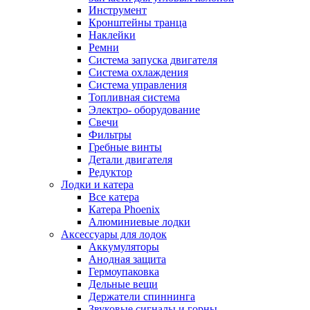
Инструмент
Кронштейны транца
Наклейки
Ремни
Система запуска двигателя
Система охлаждения
Система управления
Топливная система
Электро- оборудование
Свечи
Фильтры
Гребные винты
Детали двигателя
Редуктор
Лодки и катера
Все катера
Катера Phoenix
Алюминиевые лодки
Аксессуары для лодок
Аккумуляторы
Анодная защита
Гермоупаковка
Дельные вещи
Держатели спиннинга
Звуковые сигналы и горны