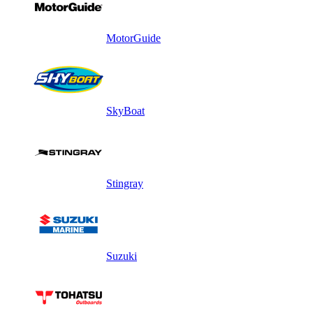
MotorGuide
SkyBoat
Stingray
Suzuki