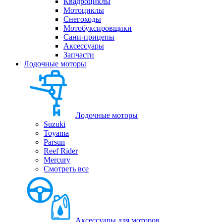
Квадроциклы
Мотоциклы
Снегоходы
Мотобуксировщики
Сани-прицепы
Аксессуары
Запчасти
Лодочные моторы
Лодочные моторы
Suzuki
Toyama
Parsun
Reef Rider
Mercury
Смотреть все
Аксессуары для моторов