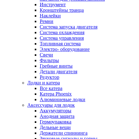
Инструмент
Кронштейны транца
Наклейки
Ремни
Система запуска двигателя
Система охлаждения
Система управления
Топливная система
Электро- оборудование
Свечи
Фильтры
Гребные винты
Детали двигателя
Редуктор
Лодки и катера
Все катера
Катера Phoenix
Алюминиевые лодки
Аксессуары для лодок
Аккумуляторы
Анодная защита
Гермоупаковка
Дельные вещи
Держатели спиннинга
Звуковые сигналы и горны