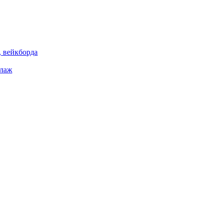
 вейкборда
елаж