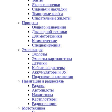
Тенты
Якоря и веревки
Сиденья и накладки
Транцевые колёса
Спасательные жилеты
Прицепы
Общего назначения
Для водной техники
Для мототехники
Коммерческие
Спецназначения
Эхолокация
Эхолоты
Эхолоты-картплоттеры
Датчики
Кабели и адаптеры
Аккумуляторы и ЗУ
Подставки и крепления
Навигация и радиосвязь
Радары
Автопилоты
Навигаторы
Картплоттеры
Радиостанции
Мототехника