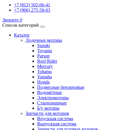
+7 (812) 502-06-41
+7 (906) 275-58-03
Звоните
0
Список категорий
Каталог
Лодочные моторы
Suzuki
Toyama
Parsun
Reef Rider
Mercury
Tohatsu
Yamaha
Honda
Подвесные бензиновые
Водомётные
Электромоторы
Стационарные
Б/у моторы
Запчасти для моторов
Впускная система
Выпускная система
Запчасти для угловых колонок