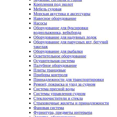
Крепления под эхолот
Мебель судовая
Морская акустика и аксессуары
Навесное оборудование
Насосы
Оборудование для буксировки
воднолыжника, вейкборда
Оборудование для надувных лодок
Оборудование для парусных яхт, бегучий
такелаж
Оборудование для рыбалки
Осветительное оборудование
Осушительная система
Палубное оборудование
Плиты транцевые
Приборы контроля
Принадлежности для транспортировки
Ремонт, покраска и уход за судном
Система пресной воды
Системы управления судном
Стеклоочистители и стекла
Страховочные жилеты и принадлежности
Фановая система
Фурнитура, предметы интерьера