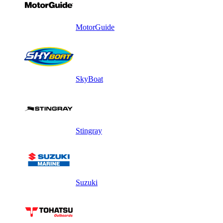
MotorGuide
SkyBoat
Stingray
Suzuki