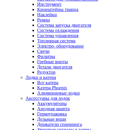
Инструмент
Кронштейны транца
Наклейки
Ремни
Система запуска двигателя
Система охлаждения
Система управления
Топливная система
Электро- оборудование
Свечи
Фильтры
Гребные винты
Детали двигателя
Редуктор
Лодки и катера
Все катера
Катера Phoenix
Алюминиевые лодки
Аксессуары для лодок
Аккумуляторы
Анодная защита
Гермоупаковка
Дельные вещи
Держатели спиннинга
Звуковые сигналы и горны