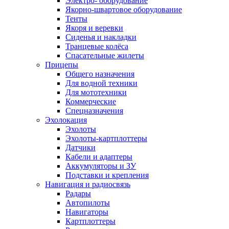
Электро- оборудование
Якорно-швартовое оборудование
Тенты
Якоря и веревки
Сиденья и накладки
Транцевые колёса
Спасательные жилеты
Прицепы
Общего назначения
Для водной техники
Для мототехники
Коммерческие
Спецназначения
Эхолокация
Эхолоты
Эхолоты-картплоттеры
Датчики
Кабели и адаптеры
Аккумуляторы и ЗУ
Подставки и крепления
Навигация и радиосвязь
Радары
Автопилоты
Навигаторы
Картплоттеры