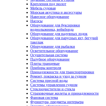
Крепления под эхолот
Мебель судовая
Морская акустика и аксессуары
Навесное оборудование
Насосы
Оборудование для буксировки
воднолыжника, вейкборда
Оборудование для надувных лодок
Оборудование для парусных яхт, бегучий
такелаж
Оборудование для рыбалки
Осветительное оборудование
Осушительная система
Палубное оборудование
Плиты транцевые
Приборы контроля
Принадлежности для транспортировки
Ремонт, покраска и уход за судном
Система пресной воды
Системы управления судном
Стеклоочистители и стекла
Страховочные жилеты и принадлежности
Фановая система
Фурнитура, предметы интерьера