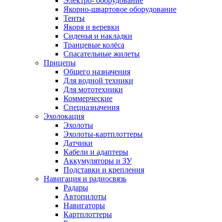
Электро- оборудование
Якорно-швартовое оборудование
Тенты
Якоря и веревки
Сиденья и накладки
Транцевые колёса
Спасательные жилеты
Прицепы
Общего назначения
Для водной техники
Для мототехники
Коммерческие
Спецназначения
Эхолокация
Эхолоты
Эхолоты-картплоттеры
Датчики
Кабели и адаптеры
Аккумуляторы и ЗУ
Подставки и крепления
Навигация и радиосвязь
Радары
Автопилоты
Навигаторы
Картплоттеры