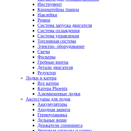
Инструмент
Кронштейны транца
Наклейки
Ремни
Система запуска двигателя
Система охлаждения
Система управления
Топливная система
Электро- оборудование
Свечи
Фильтры
Гребные винты
Детали двигателя
Редуктор
Лодки и катера
Все катера
Катера Phoenix
Алюминиевые лодки
Аксессуары для лодок
Аккумуляторы
Анодная защита
Гермоупаковка
Дельные вещи
Держатели спиннинга
Звуковые сигналы и горны