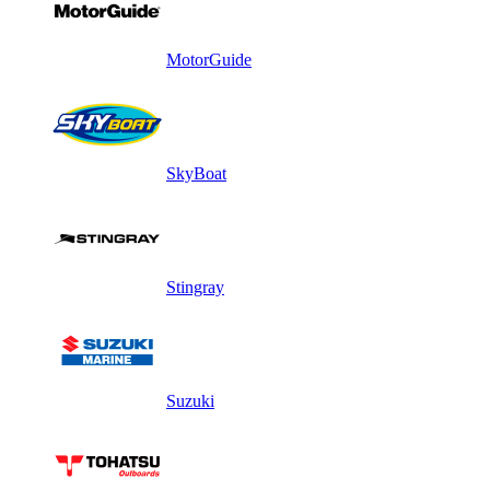
MotorGuide
SkyBoat
Stingray
Suzuki