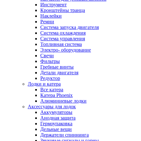
Инструмент
Кронштейны транца
Наклейки
Ремни
Система запуска двигателя
Система охлаждения
Система управления
Топливная система
Электро- оборудование
Свечи
Фильтры
Гребные винты
Детали двигателя
Редуктор
Лодки и катера
Все катера
Катера Phoenix
Алюминиевые лодки
Аксессуары для лодок
Аккумуляторы
Анодная защита
Гермоупаковка
Дельные вещи
Держатели спиннинга
Звуковые сигналы и горны