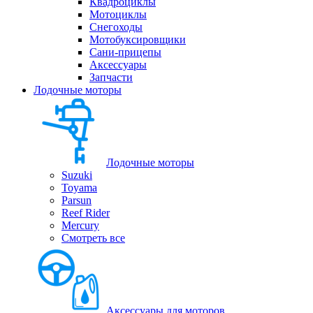
Квадроциклы
Мотоциклы
Снегоходы
Мотобуксировщики
Сани-прицепы
Аксессуары
Запчасти
Лодочные моторы
Лодочные моторы
Suzuki
Toyama
Parsun
Reef Rider
Mercury
Смотреть все
Аксессуары для моторов