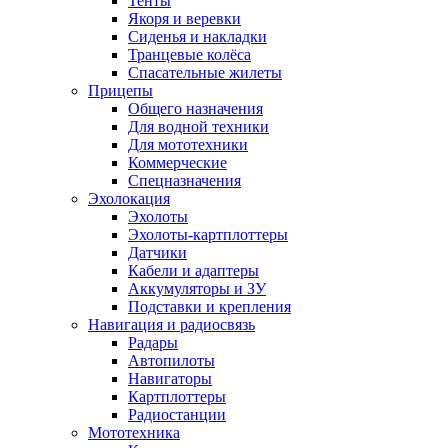
Тенты
Якоря и веревки
Сиденья и накладки
Транцевые колёса
Спасательные жилеты
Прицепы
Общего назначения
Для водной техники
Для мототехники
Коммерческие
Спецназначения
Эхолокация
Эхолоты
Эхолоты-картплоттеры
Датчики
Кабели и адаптеры
Аккумуляторы и ЗУ
Подставки и крепления
Навигация и радиосвязь
Радары
Автопилоты
Навигаторы
Картплоттеры
Радиостанции
Мототехника