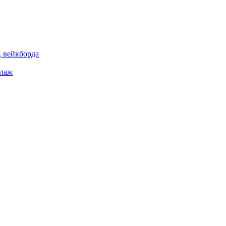
 вейкборда
елаж