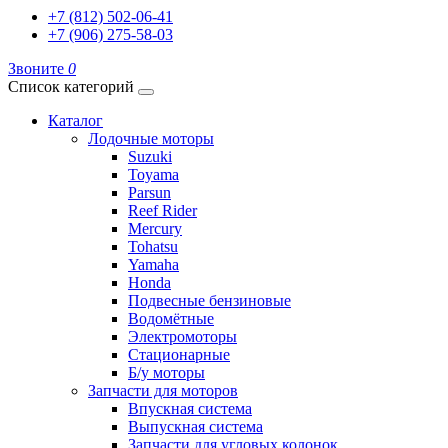
+7 (812) 502-06-41
+7 (906) 275-58-03
Звоните
0
Список категорий
Каталог
Лодочные моторы
Suzuki
Toyama
Parsun
Reef Rider
Mercury
Tohatsu
Yamaha
Honda
Подвесные бензиновые
Водомётные
Электромоторы
Стационарные
Б/у моторы
Запчасти для моторов
Впускная система
Выпускная система
Запчасти для угловых колонок