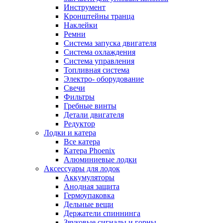
Инструмент
Кронштейны транца
Наклейки
Ремни
Система запуска двигателя
Система охлаждения
Система управления
Топливная система
Электро- оборудование
Свечи
Фильтры
Гребные винты
Детали двигателя
Редуктор
Лодки и катера
Все катера
Катера Phoenix
Алюминиевые лодки
Аксессуары для лодок
Аккумуляторы
Анодная защита
Гермоупаковка
Дельные вещи
Держатели спиннинга
Звуковые сигналы и горны