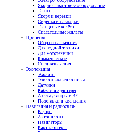
Электро- оборудование
Якорно-швартовое оборудование
Тенты
Якоря и веревки
Сиденья и накладки
Транцевые колёса
Спасательные жилеты
Прицепы
Общего назначения
Для водной техники
Для мототехники
Коммерческие
Спецназначения
Эхолокация
Эхолоты
Эхолоты-картплоттеры
Датчики
Кабели и адаптеры
Аккумуляторы и ЗУ
Подставки и крепления
Навигация и радиосвязь
Радары
Автопилоты
Навигаторы
Картплоттеры