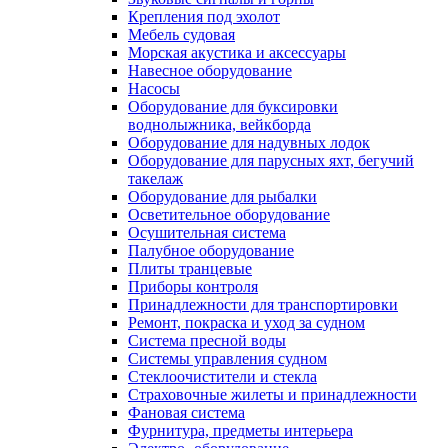
Крепления под эхолот
Мебель судовая
Морская акустика и аксессуары
Навесное оборудование
Насосы
Оборудование для буксировки
воднолыжника, вейкборда
Оборудование для надувных лодок
Оборудование для парусных яхт, бегучий
такелаж
Оборудование для рыбалки
Осветительное оборудование
Осушительная система
Палубное оборудование
Плиты транцевые
Приборы контроля
Принадлежности для транспортировки
Ремонт, покраска и уход за судном
Система пресной воды
Системы управления судном
Стеклоочистители и стекла
Страховочные жилеты и принадлежности
Фановая система
Фурнитура, предметы интерьера