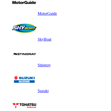
MotorGuide
SkyBoat
Stingray
Suzuki