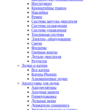
Инструмент
Кронштейны транца
Наклейки
Ремни
Система запуска двигателя
Система охлаждения
Система управления
Топливная система
Электро- оборудование
Свечи
Фильтры
Гребные винты
Детали двигателя
Редуктор
Лодки и катера
Все катера
Катера Phoenix
Алюминиевые лодки
Аксессуары для лодок
Аккумуляторы
Анодная защита
Гермоупаковка
Дельные вещи
Держатели спиннинга
Звуковые сигналы и горны