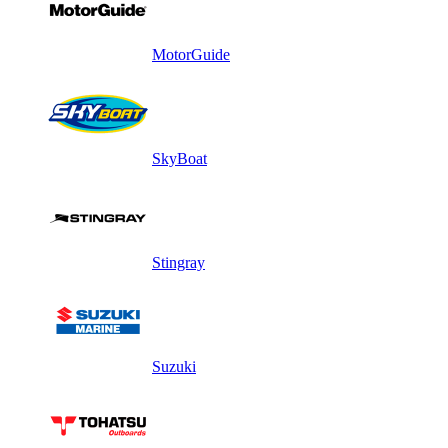
MotorGuide
SkyBoat
Stingray
Suzuki