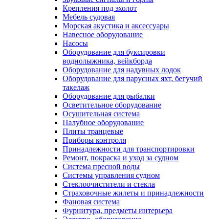
Крепления под эхолот
Мебель судовая
Морская акустика и аксессуары
Навесное оборудование
Насосы
Оборудование для буксировки
воднолыжника, вейкборда
Оборудование для надувных лодок
Оборудование для парусных яхт, бегучий
такелаж
Оборудование для рыбалки
Осветительное оборудование
Осушительная система
Палубное оборудование
Плиты транцевые
Приборы контроля
Принадлежности для транспортировки
Ремонт, покраска и уход за судном
Система пресной воды
Системы управления судном
Стеклоочистители и стекла
Страховочные жилеты и принадлежности
Фановая система
Фурнитура, предметы интерьера