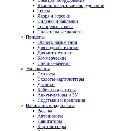
Электро- оборудование
Якорно-швартовое оборудование
Тенты
Якоря и веревки
Сиденья и накладки
Транцевые колёса
Спасательные жилеты
Прицепы
Общего назначения
Для водной техники
Для мототехники
Коммерческие
Спецназначения
Эхолокация
Эхолоты
Эхолоты-картплоттеры
Датчики
Кабели и адаптеры
Аккумуляторы и ЗУ
Подставки и крепления
Навигация и радиосвязь
Радары
Автопилоты
Навигаторы
Картплоттеры