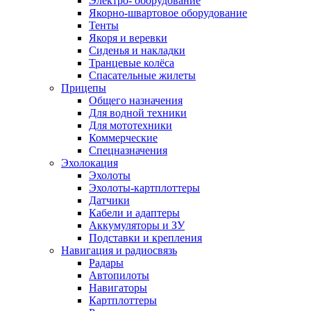
Электро- оборудование
Якорно-швартовое оборудование
Тенты
Якоря и веревки
Сиденья и накладки
Транцевые колёса
Спасательные жилеты
Прицепы
Общего назначения
Для водной техники
Для мототехники
Коммерческие
Спецназначения
Эхолокация
Эхолоты
Эхолоты-картплоттеры
Датчики
Кабели и адаптеры
Аккумуляторы и ЗУ
Подставки и крепления
Навигация и радиосвязь
Радары
Автопилоты
Навигаторы
Картплоттеры