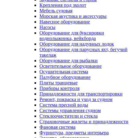
Крепления под эхолот
Мебель судовая
Морская акустика и аксессуары
Навесное оборудование
Насосы
Оборудование для буксировки
воднолыжника, вейкборда
Оборудование для надувных лодок
Оборудование для парусных яхт, бегучий
такелаж
Оборудование для рыбалки
Осветительное оборудование
Осушительная система
Палубное оборудование
Плиты транцевые
Приборы контроля
Принадлежности для транспортировки
Ремонт, покраска и уход за судном
Система пресной воды
Системы управления судном
Стеклоочистители и стекла
Страховочные жилеты и принадлежности
Фановая система
Фурнитура, предметы интерьера