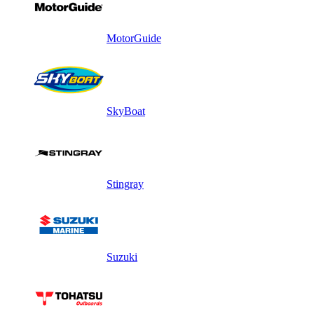
MotorGuide
SkyBoat
Stingray
Suzuki