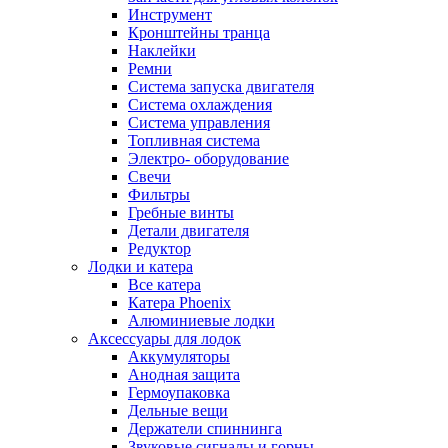
Инструмент
Кронштейны транца
Наклейки
Ремни
Система запуска двигателя
Система охлаждения
Система управления
Топливная система
Электро- оборудование
Свечи
Фильтры
Гребные винты
Детали двигателя
Редуктор
Лодки и катера
Все катера
Катера Phoenix
Алюминиевые лодки
Аксессуары для лодок
Аккумуляторы
Анодная защита
Гермоупаковка
Дельные вещи
Держатели спиннинга
Звуковые сигналы и горны