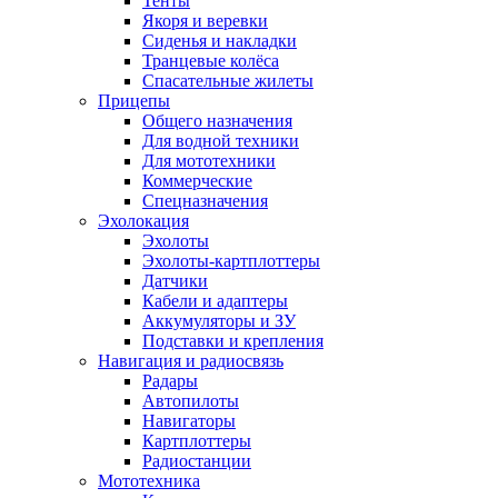
Тенты
Якоря и веревки
Сиденья и накладки
Транцевые колёса
Спасательные жилеты
Прицепы
Общего назначения
Для водной техники
Для мототехники
Коммерческие
Спецназначения
Эхолокация
Эхолоты
Эхолоты-картплоттеры
Датчики
Кабели и адаптеры
Аккумуляторы и ЗУ
Подставки и крепления
Навигация и радиосвязь
Радары
Автопилоты
Навигаторы
Картплоттеры
Радиостанции
Мототехника