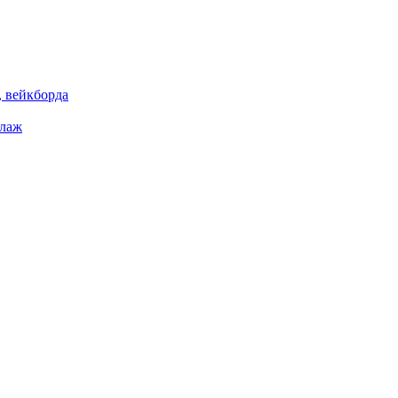
 вейкборда
елаж