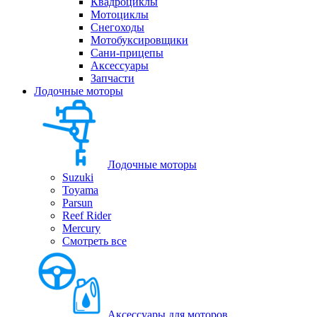
Квадроциклы
Мотоциклы
Снегоходы
Мотобуксировщики
Сани-прицепы
Аксессуары
Запчасти
Лодочные моторы
Лодочные моторы
Suzuki
Toyama
Parsun
Reef Rider
Mercury
Смотреть все
Аксессуары для моторов