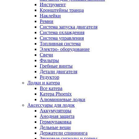
Инструмент
Кронштейны транца
Наклейки
Ремни
Система запуска двигателя
Система охлаждения
Система управления
Топливная система
Электро- оборудование
Свечи
Фильтры
Гребные винты
Детали двигателя
Редуктор
Лодки и катера
Все катера
Катера Phoenix
Алюминиевые лодки
Аксессуары для лодок
Аккумуляторы
Анодная защита
Гермоупаковка
Дельные вещи
Держатели спиннинга
Звуковые сигналы и горны