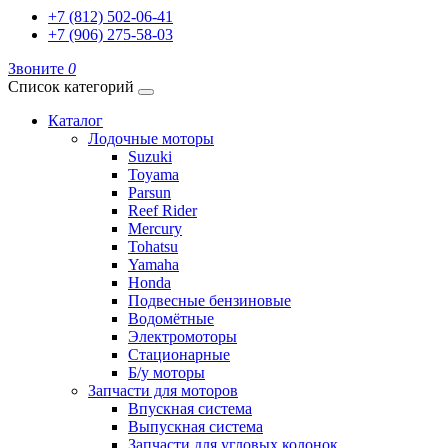
+7 (812) 502-06-41
+7 (906) 275-58-03
Звоните
0
Список категорий
Каталог
Лодочные моторы
Suzuki
Toyama
Parsun
Reef Rider
Mercury
Tohatsu
Yamaha
Honda
Подвесные бензиновые
Водомётные
Электромоторы
Стационарные
Б/у моторы
Запчасти для моторов
Впускная система
Выпускная система
Запчасти для угловых колонок