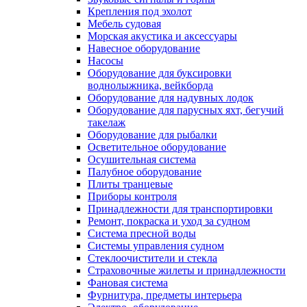
Крепления под эхолот
Мебель судовая
Морская акустика и аксессуары
Навесное оборудование
Насосы
Оборудование для буксировки
воднолыжника, вейкборда
Оборудование для надувных лодок
Оборудование для парусных яхт, бегучий
такелаж
Оборудование для рыбалки
Осветительное оборудование
Осушительная система
Палубное оборудование
Плиты транцевые
Приборы контроля
Принадлежности для транспортировки
Ремонт, покраска и уход за судном
Система пресной воды
Системы управления судном
Стеклоочистители и стекла
Страховочные жилеты и принадлежности
Фановая система
Фурнитура, предметы интерьера