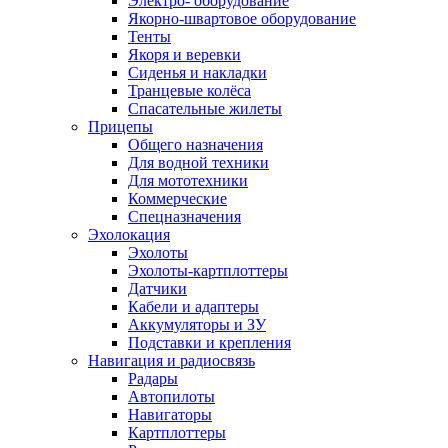
Электро- оборудование
Якорно-швартовое оборудование
Тенты
Якоря и веревки
Сиденья и накладки
Транцевые колёса
Спасательные жилеты
Прицепы
Общего назначения
Для водной техники
Для мототехники
Коммерческие
Спецназначения
Эхолокация
Эхолоты
Эхолоты-картплоттеры
Датчики
Кабели и адаптеры
Аккумуляторы и ЗУ
Подставки и крепления
Навигация и радиосвязь
Радары
Автопилоты
Навигаторы
Картплоттеры