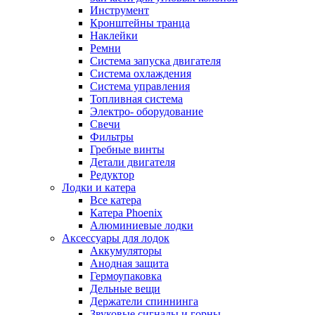
Инструмент
Кронштейны транца
Наклейки
Ремни
Система запуска двигателя
Система охлаждения
Система управления
Топливная система
Электро- оборудование
Свечи
Фильтры
Гребные винты
Детали двигателя
Редуктор
Лодки и катера
Все катера
Катера Phoenix
Алюминиевые лодки
Аксессуары для лодок
Аккумуляторы
Анодная защита
Гермоупаковка
Дельные вещи
Держатели спиннинга
Звуковые сигналы и горны