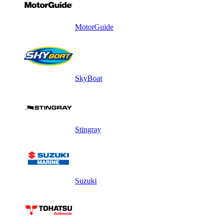
MotorGuide
SkyBoat
Stingray
Suzuki