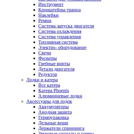
Инструмент
Кронштейны транца
Наклейки
Ремни
Система запуска двигателя
Система охлаждения
Система управления
Топливная система
Электро- оборудование
Свечи
Фильтры
Гребные винты
Детали двигателя
Редуктор
Лодки и катера
Все катера
Катера Phoenix
Алюминиевые лодки
Аксессуары для лодок
Аккумуляторы
Анодная защита
Гермоупаковка
Дельные вещи
Держатели спиннинга
Звуковые сигналы и горны