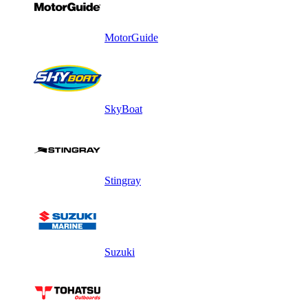
MotorGuide
SkyBoat
Stingray
Suzuki