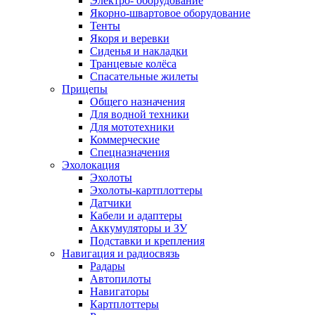
Электро- оборудование
Якорно-швартовое оборудование
Тенты
Якоря и веревки
Сиденья и накладки
Транцевые колёса
Спасательные жилеты
Прицепы
Общего назначения
Для водной техники
Для мототехники
Коммерческие
Спецназначения
Эхолокация
Эхолоты
Эхолоты-картплоттеры
Датчики
Кабели и адаптеры
Аккумуляторы и ЗУ
Подставки и крепления
Навигация и радиосвязь
Радары
Автопилоты
Навигаторы
Картплоттеры