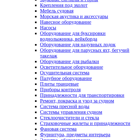
Крепления под эхолот
Мебель судовая
Морская акустика и аксессуары
Навесное оборудование
Насосы
Оборудование для буксировки
воднолыжника, вейкборда
Оборудование для надувных лодок
Оборудование для парусных яхт, бегучий
такелаж
Оборудование для рыбалки
Осветительное оборудование
Осушительная система
Палубное оборудование
Плиты транцевые
Приборы контроля
Принадлежности для транспортировки
Ремонт, покраска и уход за судном
Система пресной воды
Системы управления судном
Стеклоочистители и стекла
Страховочные жилеты и принадлежности
Фановая система
Фурнитура, предметы интерьера