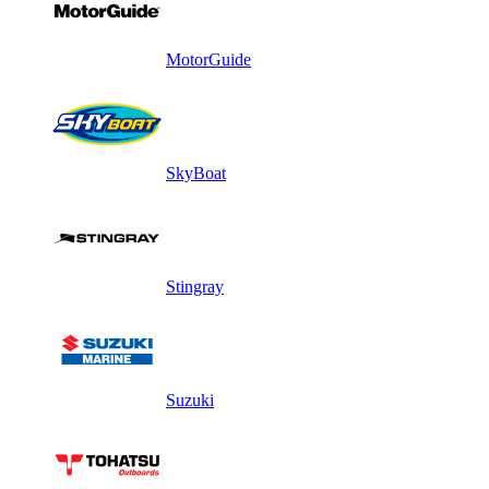
MotorGuide
SkyBoat
Stingray
Suzuki