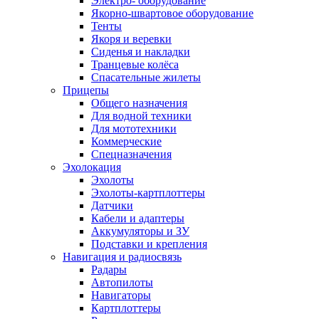
Электро- оборудование
Якорно-швартовое оборудование
Тенты
Якоря и веревки
Сиденья и накладки
Транцевые колёса
Спасательные жилеты
Прицепы
Общего назначения
Для водной техники
Для мототехники
Коммерческие
Спецназначения
Эхолокация
Эхолоты
Эхолоты-картплоттеры
Датчики
Кабели и адаптеры
Аккумуляторы и ЗУ
Подставки и крепления
Навигация и радиосвязь
Радары
Автопилоты
Навигаторы
Картплоттеры