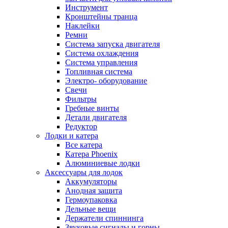
Инструмент
Кронштейны транца
Наклейки
Ремни
Система запуска двигателя
Система охлаждения
Система управления
Топливная система
Электро- оборудование
Свечи
Фильтры
Гребные винты
Детали двигателя
Редуктор
Лодки и катера
Все катера
Катера Phoenix
Алюминиевые лодки
Аксессуары для лодок
Аккумуляторы
Анодная защита
Гермоупаковка
Дельные вещи
Держатели спиннинга
Звуковые сигналы и горны