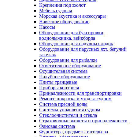
Крепления под эхолот
Мебель судовая
Морская акустика и аксессуары
Навесное оборудование
Насосы
Оборудование для буксировки
воднолыжника, вейкборда
Оборудование для надувных лодок
Оборудование для парусных яхт, бегучий
такелаж
Оборудование для рыбалки
Осветительное оборудование
Осушительная система
Палубное оборудование
Плиты транцевые
Приборы контроля
Принадлежности для транспортировки
Ремонт, покраска и уход за судном
Система пресной воды
Системы управления судном
Стеклоочистители и стекла
Страховочные жилеты и принадлежности
Фановая система
Фурнитура, предметы интерьера