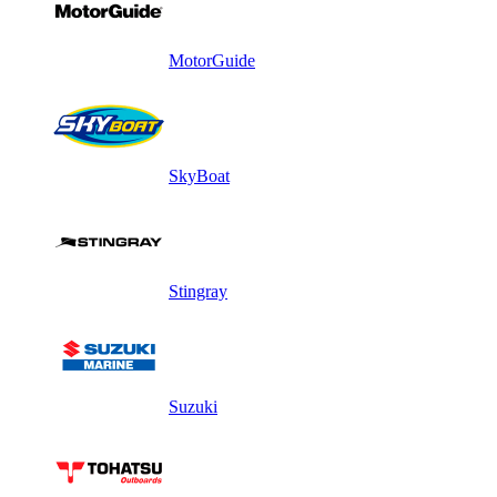
MotorGuide
SkyBoat
Stingray
Suzuki