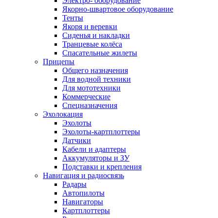
Электро- оборудование
Якорно-швартовое оборудование
Тенты
Якоря и веревки
Сиденья и накладки
Транцевые колёса
Спасательные жилеты
Прицепы
Общего назначения
Для водной техники
Для мототехники
Коммерческие
Спецназначения
Эхолокация
Эхолоты
Эхолоты-картплоттеры
Датчики
Кабели и адаптеры
Аккумуляторы и ЗУ
Подставки и крепления
Навигация и радиосвязь
Радары
Автопилоты
Навигаторы
Картплоттеры