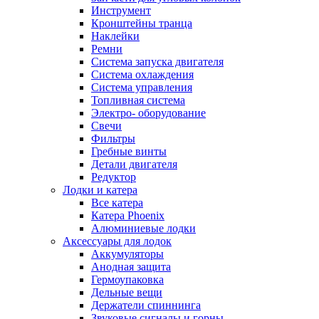
Инструмент
Кронштейны транца
Наклейки
Ремни
Система запуска двигателя
Система охлаждения
Система управления
Топливная система
Электро- оборудование
Свечи
Фильтры
Гребные винты
Детали двигателя
Редуктор
Лодки и катера
Все катера
Катера Phoenix
Алюминиевые лодки
Аксессуары для лодок
Аккумуляторы
Анодная защита
Гермоупаковка
Дельные вещи
Держатели спиннинга
Звуковые сигналы и горны