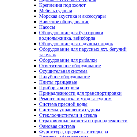
Крепления под эхолот
Мебель судовая
Морская акустика и аксессуары
Навесное оборудование
Насосы
Оборудование для буксировки
воднолыжника, вейкборда
Оборудование для надувных лодок
Оборудование для парусных яхт, бегучий
такелаж
Оборудование для рыбалки
Осветительное оборудование
Осушительная система
Палубное оборудование
Плиты транцевые
Приборы контроля
Принадлежности для транспортировки
Ремонт, покраска и уход за судном
Система пресной воды
Системы управления судном
Стеклоочистители и стекла
Страховочные жилеты и принадлежности
Фановая система
Фурнитура, предметы интерьера