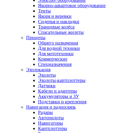
Электро- оборудование
Якорно-швартовое оборудование
Тенты
Якоря и веревки
Сиденья и накладки
Транцевые колёса
Спасательные жилеты
Прицепы
Общего назначения
Для водной техники
Для мототехники
Коммерческие
Спецназначения
Эхолокация
Эхолоты
Эхолоты-картплоттеры
Датчики
Кабели и адаптеры
Аккумуляторы и ЗУ
Подставки и крепления
Навигация и радиосвязь
Радары
Автопилоты
Навигаторы
Картплоттеры