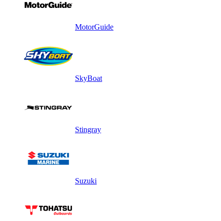
MotorGuide
SkyBoat
Stingray
Suzuki