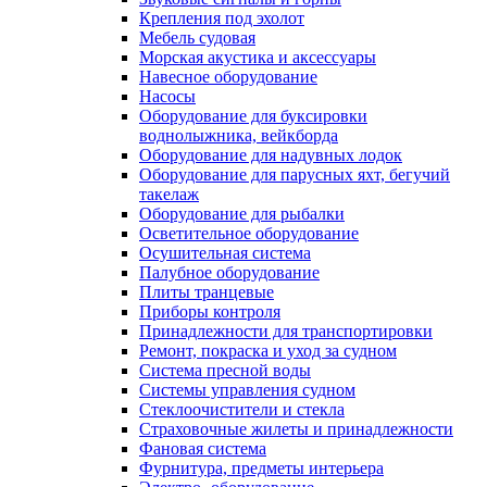
Крепления под эхолот
Мебель судовая
Морская акустика и аксессуары
Навесное оборудование
Насосы
Оборудование для буксировки
воднолыжника, вейкборда
Оборудование для надувных лодок
Оборудование для парусных яхт, бегучий
такелаж
Оборудование для рыбалки
Осветительное оборудование
Осушительная система
Палубное оборудование
Плиты транцевые
Приборы контроля
Принадлежности для транспортировки
Ремонт, покраска и уход за судном
Система пресной воды
Системы управления судном
Стеклоочистители и стекла
Страховочные жилеты и принадлежности
Фановая система
Фурнитура, предметы интерьера