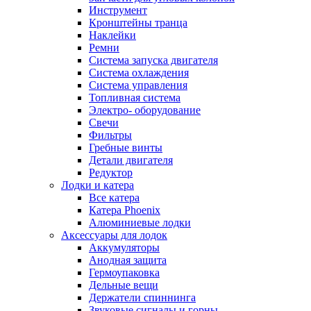
Инструмент
Кронштейны транца
Наклейки
Ремни
Система запуска двигателя
Система охлаждения
Система управления
Топливная система
Электро- оборудование
Свечи
Фильтры
Гребные винты
Детали двигателя
Редуктор
Лодки и катера
Все катера
Катера Phoenix
Алюминиевые лодки
Аксессуары для лодок
Аккумуляторы
Анодная защита
Гермоупаковка
Дельные вещи
Держатели спиннинга
Звуковые сигналы и горны