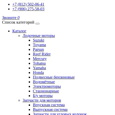
+7 (812) 502-06-41
+7 (906) 275-58-03
Звоните
0
Список категорий
Каталог
Лодочные моторы
Suzuki
Toyama
Parsun
Reef Rider
Mercury
Tohatsu
Yamaha
Honda
Подвесные бензиновые
Водомётные
Электромоторы
Стационарные
Б/у моторы
Запчасти для моторов
Впускная система
Выпускная система
Запчасти для угловых колонок