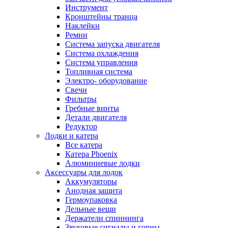
Инструмент
Кронштейны транца
Наклейки
Ремни
Система запуска двигателя
Система охлаждения
Система управления
Топливная система
Электро- оборудование
Свечи
Фильтры
Гребные винты
Детали двигателя
Редуктор
Лодки и катера
Все катера
Катера Phoenix
Алюминиевые лодки
Аксессуары для лодок
Аккумуляторы
Анодная защита
Гермоупаковка
Дельные вещи
Держатели спиннинга
Звуковые сигналы и горны