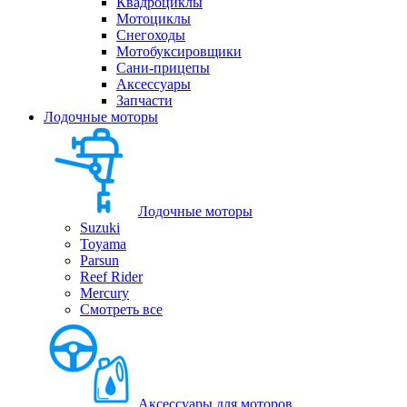
Квадроциклы
Мотоциклы
Снегоходы
Мотобуксировщики
Сани-прицепы
Аксессуары
Запчасти
Лодочные моторы
Лодочные моторы
Suzuki
Toyama
Parsun
Reef Rider
Mercury
Смотреть все
Аксессуары для моторов