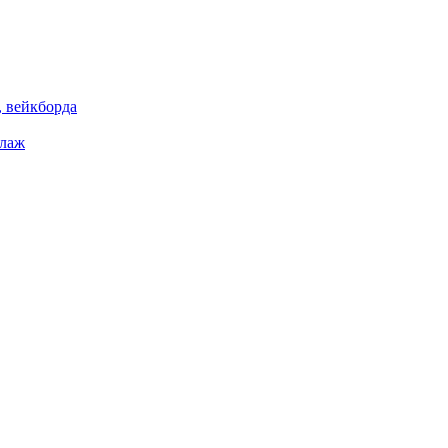
 вейкборда
елаж