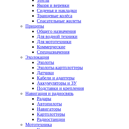
Тенты
Якоря и веревки
Сиденья и накладки
Транцевые колёса
Спасательные жилеты
Прицепы
Общего назначения
Для водной техники
Для мототехники
Коммерческие
Спецназначения
Эхолокация
Эхолоты
Эхолоты-картплоттеры
Датчики
Кабели и адаптеры
Аккумуляторы и ЗУ
Подставки и крепления
Навигация и радиосвязь
Радары
Автопилоты
Навигаторы
Картплоттеры
Радиостанции
Мототехника