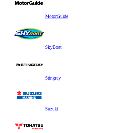
MotorGuide
SkyBoat
Stingray
Suzuki