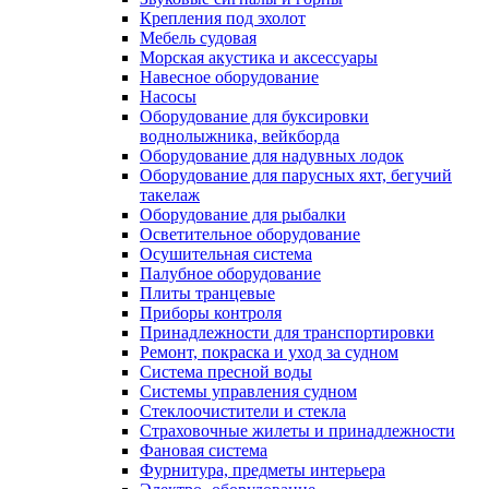
Крепления под эхолот
Мебель судовая
Морская акустика и аксессуары
Навесное оборудование
Насосы
Оборудование для буксировки
воднолыжника, вейкборда
Оборудование для надувных лодок
Оборудование для парусных яхт, бегучий
такелаж
Оборудование для рыбалки
Осветительное оборудование
Осушительная система
Палубное оборудование
Плиты транцевые
Приборы контроля
Принадлежности для транспортировки
Ремонт, покраска и уход за судном
Система пресной воды
Системы управления судном
Стеклоочистители и стекла
Страховочные жилеты и принадлежности
Фановая система
Фурнитура, предметы интерьера