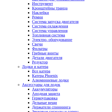
Инструмент
Кронштейны транца
Наклейки
Ремни
Система запуска двигателя
Система охлаждения
Система управления
Топливная система
Электро- оборудование
Свечи
Фильтры
Гребные винты
Детали двигателя
Редуктор
Лодки и катера
Все катера
Катера Phoenix
Алюминиевые лодки
Аксессуары для лодок
Аккумуляторы
Анодная защита
Гермоупаковка
Дельные вещи
Держатели спиннинга
Звуковые сигналы и горны