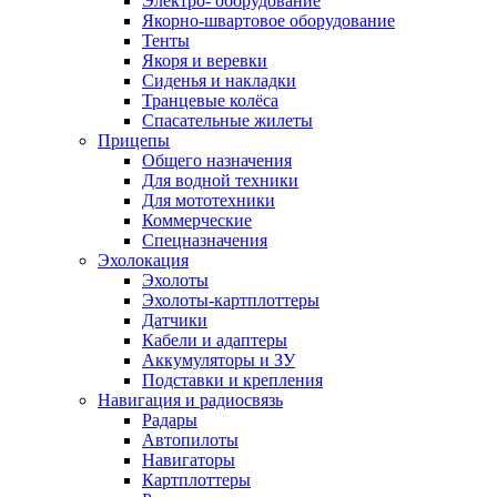
Электро- оборудование
Якорно-швартовое оборудование
Тенты
Якоря и веревки
Сиденья и накладки
Транцевые колёса
Спасательные жилеты
Прицепы
Общего назначения
Для водной техники
Для мототехники
Коммерческие
Спецназначения
Эхолокация
Эхолоты
Эхолоты-картплоттеры
Датчики
Кабели и адаптеры
Аккумуляторы и ЗУ
Подставки и крепления
Навигация и радиосвязь
Радары
Автопилоты
Навигаторы
Картплоттеры