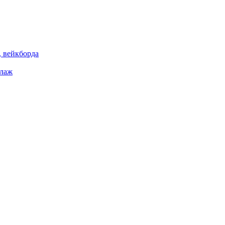
 вейкборда
елаж