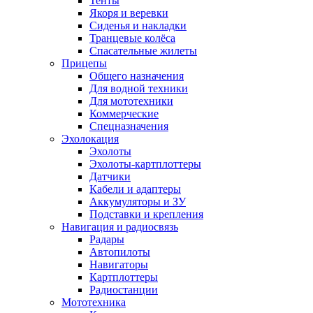
Тенты
Якоря и веревки
Сиденья и накладки
Транцевые колёса
Спасательные жилеты
Прицепы
Общего назначения
Для водной техники
Для мототехники
Коммерческие
Спецназначения
Эхолокация
Эхолоты
Эхолоты-картплоттеры
Датчики
Кабели и адаптеры
Аккумуляторы и ЗУ
Подставки и крепления
Навигация и радиосвязь
Радары
Автопилоты
Навигаторы
Картплоттеры
Радиостанции
Мототехника