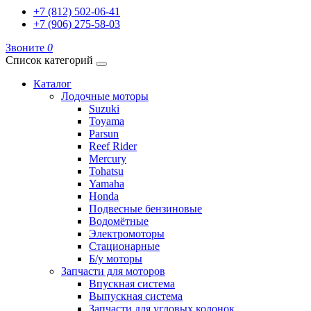
+7 (812) 502-06-41
+7 (906) 275-58-03
Звоните
0
Список категорий
Каталог
Лодочные моторы
Suzuki
Toyama
Parsun
Reef Rider
Mercury
Tohatsu
Yamaha
Honda
Подвесные бензиновые
Водомётные
Электромоторы
Стационарные
Б/у моторы
Запчасти для моторов
Впускная система
Выпускная система
Запчасти для угловых колонок