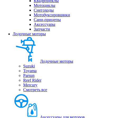
Квадроциклы
Мотоциклы
Снегоходы
Мотобуксировщики
Сани-прицепы
Аксессуары
Запчасти
Лодочные моторы
Лодочные моторы
Suzuki
Toyama
Parsun
Reef Rider
Mercury
Смотреть все
Аксессуары для моторов