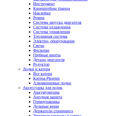
Инструмент
Кронштейны транца
Наклейки
Ремни
Система запуска двигателя
Система охлаждения
Система управления
Топливная система
Электро- оборудование
Свечи
Фильтры
Гребные винты
Детали двигателя
Редуктор
Лодки и катера
Все катера
Катера Phoenix
Алюминиевые лодки
Аксессуары для лодок
Аккумуляторы
Анодная защита
Гермоупаковка
Дельные вещи
Держатели спиннинга
Звуковые сигналы и горны