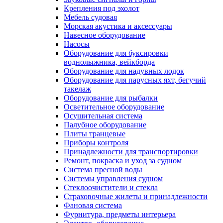
Крепления под эхолот
Мебель судовая
Морская акустика и аксессуары
Навесное оборудование
Насосы
Оборудование для буксировки
воднолыжника, вейкборда
Оборудование для надувных лодок
Оборудование для парусных яхт, бегучий
такелаж
Оборудование для рыбалки
Осветительное оборудование
Осушительная система
Палубное оборудование
Плиты транцевые
Приборы контроля
Принадлежности для транспортировки
Ремонт, покраска и уход за судном
Система пресной воды
Системы управления судном
Стеклоочистители и стекла
Страховочные жилеты и принадлежности
Фановая система
Фурнитура, предметы интерьера