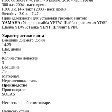
F300 Offshore (4-х такт. V6 Engine) 2010 - наст. время
300 л.с. 2004 - наст. время
F300 л.с. (4-х такт.) 2003 - наст. время
Sterndrive 3.0 л. - 7.47 л
Принадлежности для установки гребных винтов:
YAMAHA:
Упорная шайба YETW; Шайба прижимная YDSP;
Шайба YDWS; Гайка YENT; Шплинт EPIN.
Характеристики винта
Внешний диаметр, дюйм
14.25
Шаг, дюйм
17
Количество лопастей
3
Вращение
Левое
Материал
Нержавеющая сталь
Производство
Производитель
SOLAS
Нет отзывов об этом товаре.
Написать отзыв