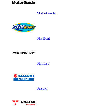
MotorGuide
SkyBoat
Stingray
Suzuki