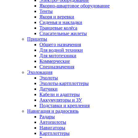
Электро- оборудование
Якорно-швартовое оборудование
Тенты
Якоря и веревки
Сиденья и накладки
Транцевые колёса
Спасательные жилеты
Прицепы
Общего назначения
Для водной техники
Для мототехники
Коммерческие
Спецназначения
Эхолокация
Эхолоты
Эхолоты-картплоттеры
Датчики
Кабели и адаптеры
Аккумуляторы и ЗУ
Подставки и крепления
Навигация и радиосвязь
Радары
Автопилоты
Навигаторы
Картплоттеры