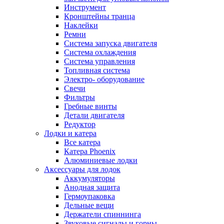
Инструмент
Кронштейны транца
Наклейки
Ремни
Система запуска двигателя
Система охлаждения
Система управления
Топливная система
Электро- оборудование
Свечи
Фильтры
Гребные винты
Детали двигателя
Редуктор
Лодки и катера
Все катера
Катера Phoenix
Алюминиевые лодки
Аксессуары для лодок
Аккумуляторы
Анодная защита
Гермоупаковка
Дельные вещи
Держатели спиннинга
Звуковые сигналы и горны