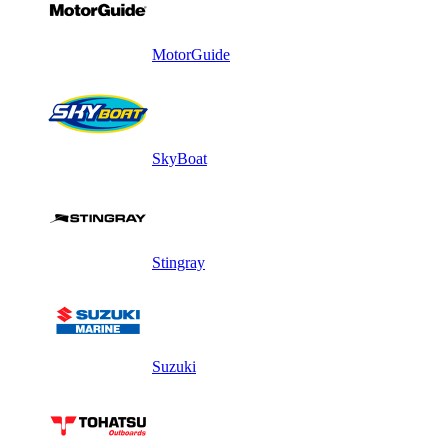
MotorGuide
SkyBoat
Stingray
Suzuki