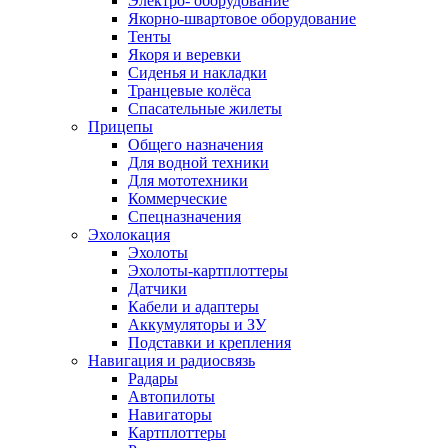
Электро- оборудование
Якорно-швартовое оборудование
Тенты
Якоря и веревки
Сиденья и накладки
Транцевые колёса
Спасательные жилеты
Прицепы
Общего назначения
Для водной техники
Для мототехники
Коммерческие
Спецназначения
Эхолокация
Эхолоты
Эхолоты-картплоттеры
Датчики
Кабели и адаптеры
Аккумуляторы и ЗУ
Подставки и крепления
Навигация и радиосвязь
Радары
Автопилоты
Навигаторы
Картплоттеры