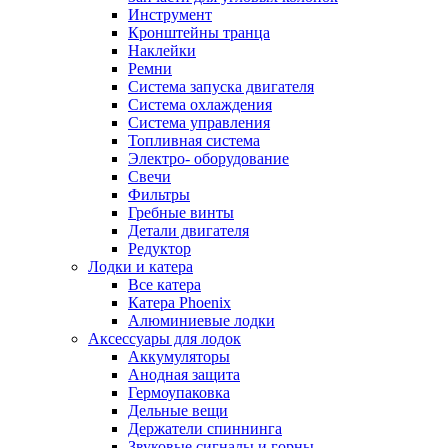
Инструмент
Кронштейны транца
Наклейки
Ремни
Система запуска двигателя
Система охлаждения
Система управления
Топливная система
Электро- оборудование
Свечи
Фильтры
Гребные винты
Детали двигателя
Редуктор
Лодки и катера
Все катера
Катера Phoenix
Алюминиевые лодки
Аксессуары для лодок
Аккумуляторы
Анодная защита
Гермоупаковка
Дельные вещи
Держатели спиннинга
Звуковые сигналы и горны