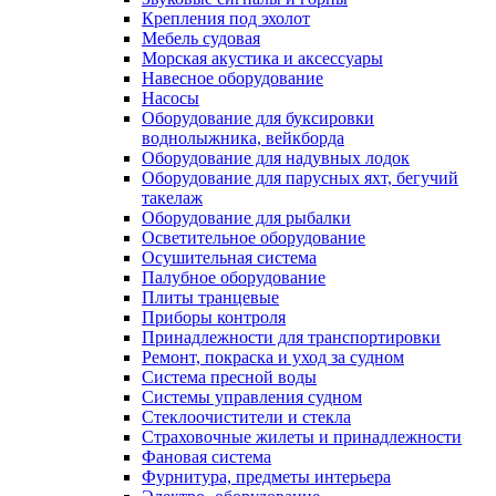
Крепления под эхолот
Мебель судовая
Морская акустика и аксессуары
Навесное оборудование
Насосы
Оборудование для буксировки
воднолыжника, вейкборда
Оборудование для надувных лодок
Оборудование для парусных яхт, бегучий
такелаж
Оборудование для рыбалки
Осветительное оборудование
Осушительная система
Палубное оборудование
Плиты транцевые
Приборы контроля
Принадлежности для транспортировки
Ремонт, покраска и уход за судном
Система пресной воды
Системы управления судном
Стеклоочистители и стекла
Страховочные жилеты и принадлежности
Фановая система
Фурнитура, предметы интерьера