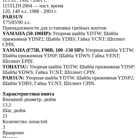
115 л.с. 1992 - 2001 г.
115TLDI 2004 — наст. время
120, 140 л.с. 1988 - 2003 г.
PARSUN
T75/85/90 л.с.
Принадлежности для установки гребных винтов:
YAMAHA (50-100HP):
Упорная шайба YDTW; Шайба
прижимная YDSP2; Шайба YDBS; Гайка YCNT; Шплинт
CPIN.
YAMAHA (F75B, F90B, 100 -130 HP):
Упорная шайба YETW;
Шайба прижимная YDSP; Шайба YDWS; Гайка YENT;
Шплинт EPIN.
TOHATSU:
Упорная шайба TDTW; Шайба прижимная YDSP;
Шайба YDWS; Гайка TCNT; Шплинт CPIN.
PARSUN:
Упорная шайба YDTW; Шайба прижимная YDSP2;
Шайба YDBS; Гайка YCNT; Шплинт CPIN.
Характеристики винта
Внешний диаметр, дюйм
13.2
Шаг, дюйм
21
Количество лопастей
3
Вращение