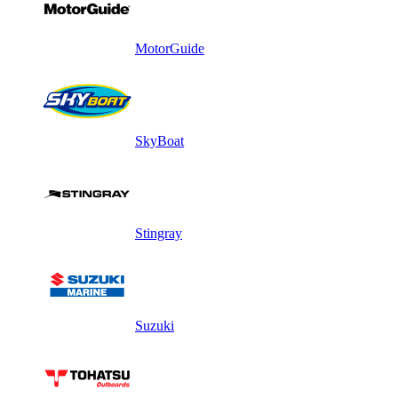
MotorGuide
SkyBoat
Stingray
Suzuki