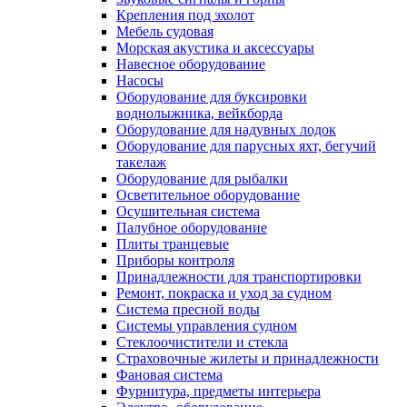
Крепления под эхолот
Мебель судовая
Морская акустика и аксессуары
Навесное оборудование
Насосы
Оборудование для буксировки
воднолыжника, вейкборда
Оборудование для надувных лодок
Оборудование для парусных яхт, бегучий
такелаж
Оборудование для рыбалки
Осветительное оборудование
Осушительная система
Палубное оборудование
Плиты транцевые
Приборы контроля
Принадлежности для транспортировки
Ремонт, покраска и уход за судном
Система пресной воды
Системы управления судном
Стеклоочистители и стекла
Страховочные жилеты и принадлежности
Фановая система
Фурнитура, предметы интерьера