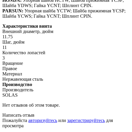
HONDA:
Упорная шайба HCTW; Шайба прижимная YCSP;
Шайба YDWS; Гайка YCNT; Шплинт CPIN.
PARSUN:
Упорная шайба YCTW; Шайба прижимная YCSP;
Шайба YCWS; Гайка YCNT; Шплинт CPIN.
Характеристики винта
Внешний диаметр, дюйм
11.75
Шаг, дюйм
11
Количество лопастей
3
Вращение
Правое
Материал
Нержавеющая сталь
Производство
Производитель
SOLAS
Нет отзывов об этом товаре.
Написать отзыв
Пожалуйста
авторизуйтесь
или
зарегистрируйтесь
для
просмотра