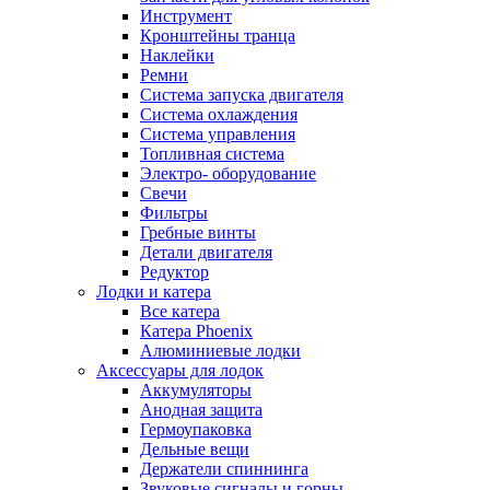
Инструмент
Кронштейны транца
Наклейки
Ремни
Система запуска двигателя
Система охлаждения
Система управления
Топливная система
Электро- оборудование
Свечи
Фильтры
Гребные винты
Детали двигателя
Редуктор
Лодки и катера
Все катера
Катера Phoenix
Алюминиевые лодки
Аксессуары для лодок
Аккумуляторы
Анодная защита
Гермоупаковка
Дельные вещи
Держатели спиннинга
Звуковые сигналы и горны