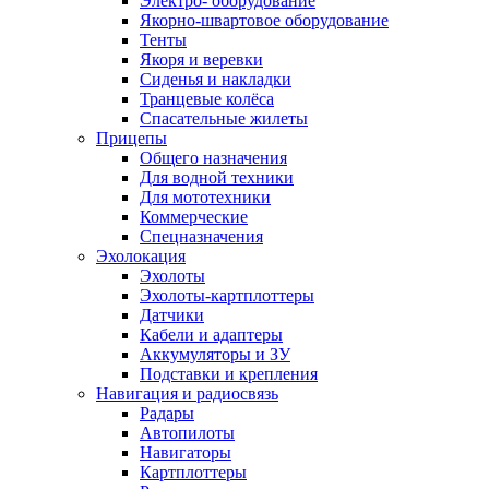
Электро- оборудование
Якорно-швартовое оборудование
Тенты
Якоря и веревки
Сиденья и накладки
Транцевые колёса
Спасательные жилеты
Прицепы
Общего назначения
Для водной техники
Для мототехники
Коммерческие
Спецназначения
Эхолокация
Эхолоты
Эхолоты-картплоттеры
Датчики
Кабели и адаптеры
Аккумуляторы и ЗУ
Подставки и крепления
Навигация и радиосвязь
Радары
Автопилоты
Навигаторы
Картплоттеры