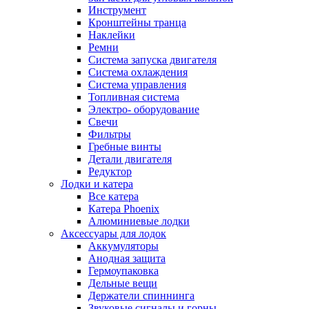
Инструмент
Кронштейны транца
Наклейки
Ремни
Система запуска двигателя
Система охлаждения
Система управления
Топливная система
Электро- оборудование
Свечи
Фильтры
Гребные винты
Детали двигателя
Редуктор
Лодки и катера
Все катера
Катера Phoenix
Алюминиевые лодки
Аксессуары для лодок
Аккумуляторы
Анодная защита
Гермоупаковка
Дельные вещи
Держатели спиннинга
Звуковые сигналы и горны