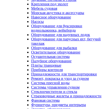
Крепления под эхолот
Мебель судовая
Морская акустика и аксессуары
Навесное оборудование
Насосы
Оборудование для буксировки
воднолыжника, вейкборда
Оборудование для надувных лодок
Оборудование для парусных яхт, бегучий
такелаж
Оборудование для рыбалки
Осветительное оборудование
Осушительная система
Палубное оборудование
Плиты транцевые
Приборы контроля
Принадлежности для транспортировки
Ремонт, покраска и уход за судном
Система пресной воды
Системы управления судном
Стеклоочистители и стекла
Страховочные жилеты и принадлежности
Фановая система
Фурнитура, предметы интерьера