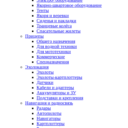
Электро- оборудование
Якорно-швартовое оборудование
Тенты
Якоря и веревки
Сиденья и накладки
Транцевые колёса
Спасательные жилеты
Прицепы
Общего назначения
Для водной техники
Для мототехники
Коммерческие
Спецназначения
Эхолокация
Эхолоты
Эхолоты-картплоттеры
Датчики
Кабели и адаптеры
Аккумуляторы и ЗУ
Подставки и крепления
Навигация и радиосвязь
Радары
Автопилоты
Навигаторы
Картплоттеры