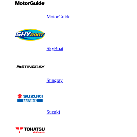
MotorGuide
SkyBoat
Stingray
Suzuki