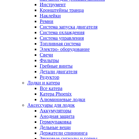
Инструмент
Кронштейны транца
Наклейки
Ремни
Система запуска двигателя
Система охлаждения
Система управления
Топливная система
Электро- оборудование
Свечи
Фильтры
Гребные винты
Детали двигателя
Редуктор
Лодки и катера
Все катера
Катера Phoenix
Алюминиевые лодки
Аксессуары для лодок
Аккумуляторы
Анодная защита
Гермоупаковка
Дельные вещи
Держатели спиннинга
Звуковые сигналы и горны