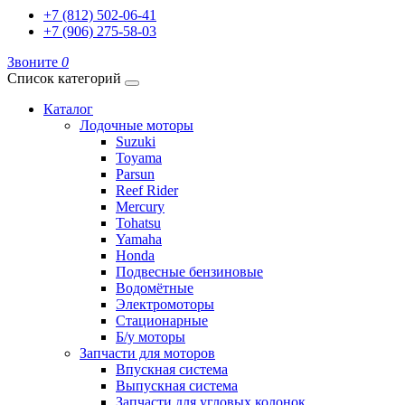
+7 (812) 502-06-41
+7 (906) 275-58-03
Звоните
0
Список категорий
Каталог
Лодочные моторы
Suzuki
Toyama
Parsun
Reef Rider
Mercury
Tohatsu
Yamaha
Honda
Подвесные бензиновые
Водомётные
Электромоторы
Стационарные
Б/у моторы
Запчасти для моторов
Впускная система
Выпускная система
Запчасти для угловых колонок