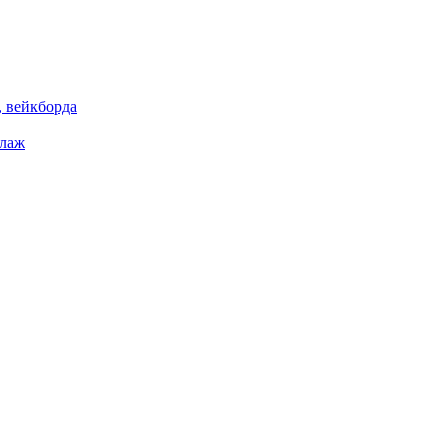
 вейкборда
елаж