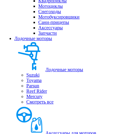
Квадроциклы
Мотоциклы
Снегоходы
Мотобуксировщики
Сани-прицепы
Аксессуары
Запчасти
Лодочные моторы
Лодочные моторы
Suzuki
Toyama
Parsun
Reef Rider
Mercury
Смотреть все
Аксессуары для моторов