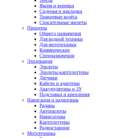
Тенты
Якоря и веревки
Сиденья и накладки
Транцевые колёса
Спасательные жилеты
Прицепы
Общего назначения
Для водной техники
Для мототехники
Коммерческие
Спецназначения
Эхолокация
Эхолоты
Эхолоты-картплоттеры
Датчики
Кабели и адаптеры
Аккумуляторы и ЗУ
Подставки и крепления
Навигация и радиосвязь
Радары
Автопилоты
Навигаторы
Картплоттеры
Радиостанции
Мототехника