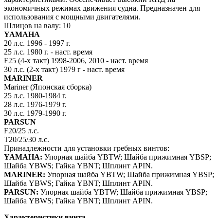
экономичных режимах движения судна. Предназначен для
использования с мощными двигателями.
Шлицов на валу: 10
YAMAHA
20 л.с. 1996 - 1997 г.
25 л.с. 1980 г. - наст. время
F25 (4-х такт) 1998-2006, 2010 - наст. время
30 л.с. (2-х такт) 1979 г - наст. время
MARINER
Mariner (Японская сборка)
25 л.с. 1980-1984 г.
28 л.с. 1976-1979 г.
30 л.с. 1979-1990 г.
PARSUN
F20/25 л.с.
T20/25/30 л.с.
Принадлежности для установки гребных винтов:
YAMAHA:
Упорная шайба YBTW; Шайба прижимная YBSP;
Шайба YBWS; Гайка YBNT; Шплинт APIN.
MARINER:
Упорная шайба YBTW; Шайба прижимная YBSP;
Шайба YBWS; Гайка YBNT; Шплинт APIN.
PARSUN:
Упорная шайба YBTW; Шайба прижимная YBSP;
Шайба YBWS; Гайка YBNT; Шплинт APIN.
Характеристики винта