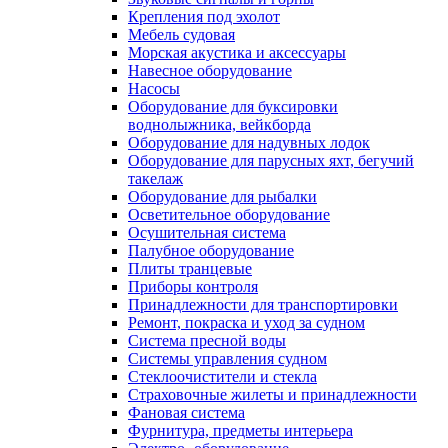
Крепления под эхолот
Мебель судовая
Морская акустика и аксессуары
Навесное оборудование
Насосы
Оборудование для буксировки
воднолыжника, вейкборда
Оборудование для надувных лодок
Оборудование для парусных яхт, бегучий
такелаж
Оборудование для рыбалки
Осветительное оборудование
Осушительная система
Палубное оборудование
Плиты транцевые
Приборы контроля
Принадлежности для транспортировки
Ремонт, покраска и уход за судном
Система пресной воды
Системы управления судном
Стеклоочистители и стекла
Страховочные жилеты и принадлежности
Фановая система
Фурнитура, предметы интерьера