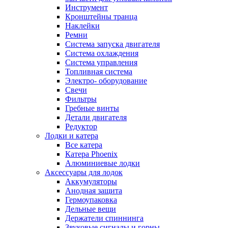
Инструмент
Кронштейны транца
Наклейки
Ремни
Система запуска двигателя
Система охлаждения
Система управления
Топливная система
Электро- оборудование
Свечи
Фильтры
Гребные винты
Детали двигателя
Редуктор
Лодки и катера
Все катера
Катера Phoenix
Алюминиевые лодки
Аксессуары для лодок
Аккумуляторы
Анодная защита
Гермоупаковка
Дельные вещи
Держатели спиннинга
Звуковые сигналы и горны