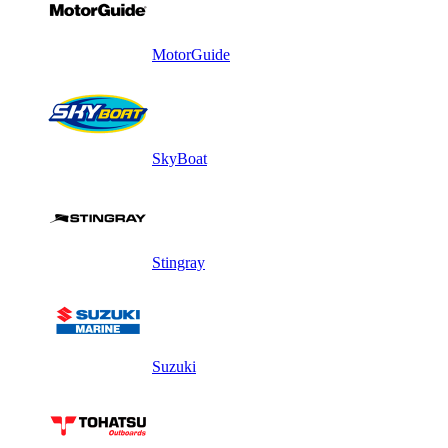
MotorGuide
SkyBoat
Stingray
Suzuki