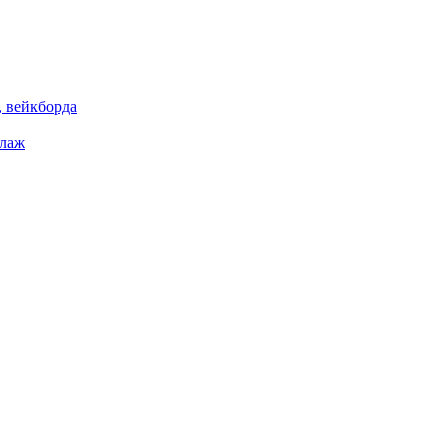
 вейкборда
елаж