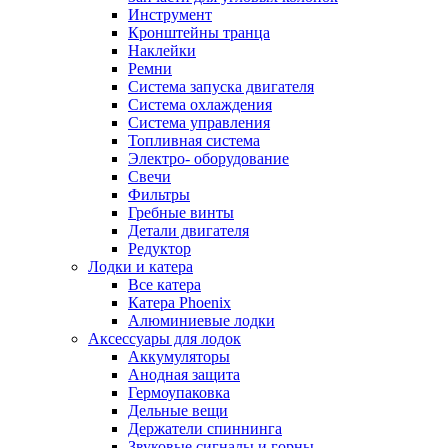
Инструмент
Кронштейны транца
Наклейки
Ремни
Система запуска двигателя
Система охлаждения
Система управления
Топливная система
Электро- оборудование
Свечи
Фильтры
Гребные винты
Детали двигателя
Редуктор
Лодки и катера
Все катера
Катера Phoenix
Алюминиевые лодки
Аксессуары для лодок
Аккумуляторы
Анодная защита
Гермоупаковка
Дельные вещи
Держатели спиннинга
Звуковые сигналы и горны