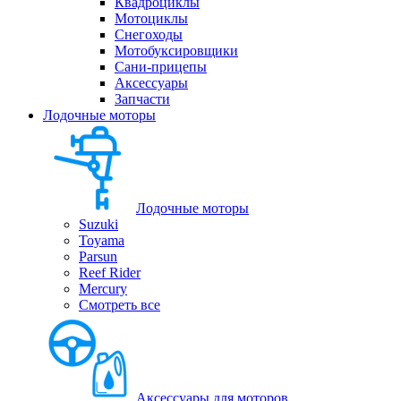
Квадроциклы
Мотоциклы
Снегоходы
Мотобуксировщики
Сани-прицепы
Аксессуары
Запчасти
Лодочные моторы
Лодочные моторы
Suzuki
Toyama
Parsun
Reef Rider
Mercury
Смотреть все
Аксессуары для моторов