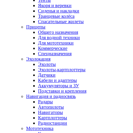
Тенты
Якоря и веревки
Сиденья и накладки
Транцевые колёса
Спасательные жилеты
Прицепы
Общего назначения
Для водной техники
Для мототехники
Коммерческие
Спецназначения
Эхолокация
Эхолоты
Эхолоты-картплоттеры
Датчики
Кабели и адаптеры
Аккумуляторы и ЗУ
Подставки и крепления
Навигация и радиосвязь
Радары
Автопилоты
Навигаторы
Картплоттеры
Радиостанции
Мототехника