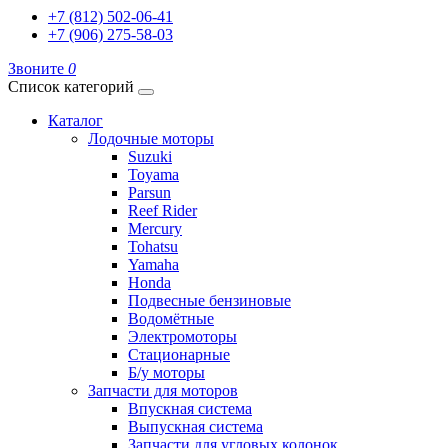
+7 (812) 502-06-41
+7 (906) 275-58-03
Звоните
0
Список категорий
Каталог
Лодочные моторы
Suzuki
Toyama
Parsun
Reef Rider
Mercury
Tohatsu
Yamaha
Honda
Подвесные бензиновые
Водомётные
Электромоторы
Стационарные
Б/у моторы
Запчасти для моторов
Впускная система
Выпускная система
Запчасти для угловых колонок