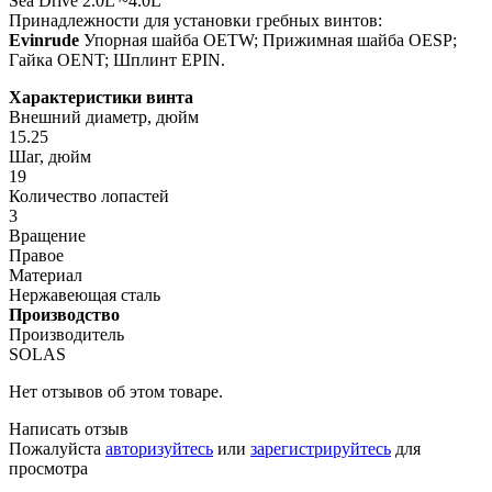
Sea Drive 2.0L ~4.0L
Принадлежности для установки гребных винтов:
Evinrude
Упорная шайба OETW; Прижимная шайба OESP;
Гайка OENT; Шплинт EPIN.
Характеристики винта
Внешний диаметр, дюйм
15.25
Шаг, дюйм
19
Количество лопастей
3
Вращение
Правое
Материал
Нержавеющая сталь
Производство
Производитель
SOLAS
Нет отзывов об этом товаре.
Написать отзыв
Пожалуйста
авторизуйтесь
или
зарегистрируйтесь
для
просмотра