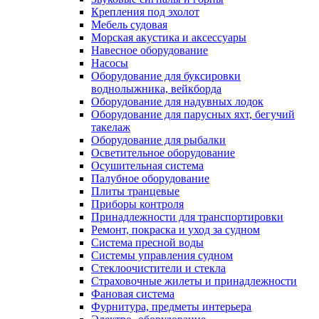
Крепления под эхолот
Мебель судовая
Морская акустика и аксессуары
Навесное оборудование
Насосы
Оборудование для буксировки
воднолыжника, вейкборда
Оборудование для надувных лодок
Оборудование для парусных яхт, бегучий
такелаж
Оборудование для рыбалки
Осветительное оборудование
Осушительная система
Палубное оборудование
Плиты транцевые
Приборы контроля
Принадлежности для транспортировки
Ремонт, покраска и уход за судном
Система пресной воды
Системы управления судном
Стеклоочистители и стекла
Страховочные жилеты и принадлежности
Фановая система
Фурнитура, предметы интерьера