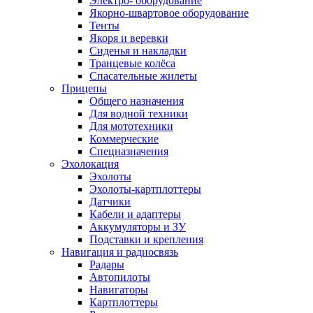
Электро- оборудование
Якорно-швартовое оборудование
Тенты
Якоря и веревки
Сиденья и накладки
Транцевые колёса
Спасательные жилеты
Прицепы
Общего назначения
Для водной техники
Для мототехники
Коммерческие
Спецназначения
Эхолокация
Эхолоты
Эхолоты-картплоттеры
Датчики
Кабели и адаптеры
Аккумуляторы и ЗУ
Подставки и крепления
Навигация и радиосвязь
Радары
Автопилоты
Навигаторы
Картплоттеры