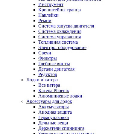
Инструмент
Кронштейны транца
Наклейки
Ремни
Система запуска двигателя
Система охлаждения
Система управления
Топливная система
Электро- оборудование
Свечи
Фильтры
Гребные винты
Детали двигателя
Редуктор
Лодки и катера
Все катера
Катера Phoenix
Алюминиевые лодки
Аксессуары для лодок
Аккумуляторы
Анодная защита
Гермоупаковка
Дельные вещи
Держатели спиннинга
Звуковые сигналы и горны