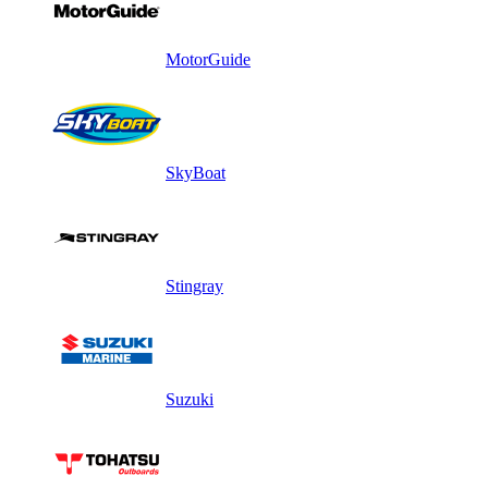
MotorGuide
SkyBoat
Stingray
Suzuki