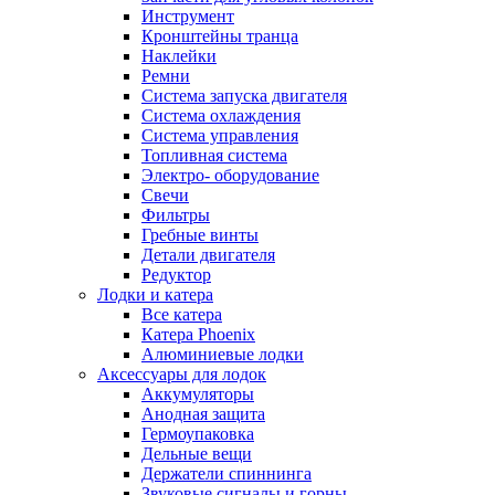
Инструмент
Кронштейны транца
Наклейки
Ремни
Система запуска двигателя
Система охлаждения
Система управления
Топливная система
Электро- оборудование
Свечи
Фильтры
Гребные винты
Детали двигателя
Редуктор
Лодки и катера
Все катера
Катера Phoenix
Алюминиевые лодки
Аксессуары для лодок
Аккумуляторы
Анодная защита
Гермоупаковка
Дельные вещи
Держатели спиннинга
Звуковые сигналы и горны