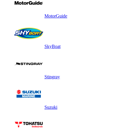
MotorGuide
SkyBoat
Stingray
Suzuki