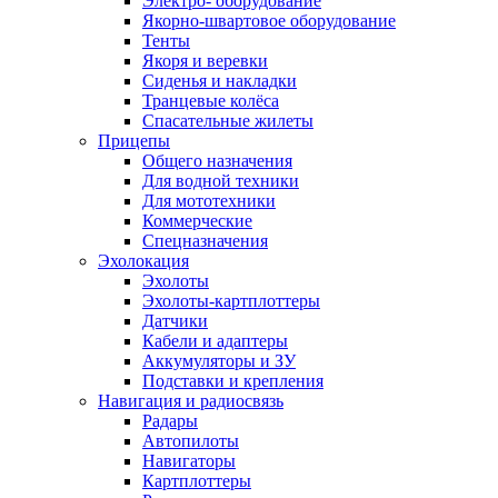
Электро- оборудование
Якорно-швартовое оборудование
Тенты
Якоря и веревки
Сиденья и накладки
Транцевые колёса
Спасательные жилеты
Прицепы
Общего назначения
Для водной техники
Для мототехники
Коммерческие
Спецназначения
Эхолокация
Эхолоты
Эхолоты-картплоттеры
Датчики
Кабели и адаптеры
Аккумуляторы и ЗУ
Подставки и крепления
Навигация и радиосвязь
Радары
Автопилоты
Навигаторы
Картплоттеры