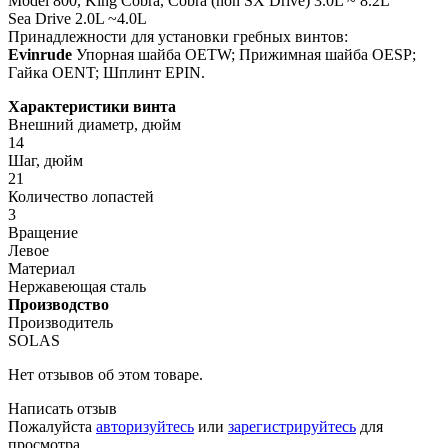
Model 800, King Cobra, Cobra (non SX Drive) 3.0L ~ 8.2L
Sea Drive 2.0L ~4.0L
Принадлежности для установки гребных винтов:
Evinrude
Упорная шайба OETW; Прижимная шайба OESP;
Гайка OENT; Шплинт EPIN.
Характеристики винта
Внешний диаметр, дюйм
14
Шаг, дюйм
21
Количество лопастей
3
Вращение
Левое
Материал
Нержавеющая сталь
Производство
Производитель
SOLAS
Нет отзывов об этом товаре.
Написать отзыв
Пожалуйста
авторизуйтесь
или
зарегистрируйтесь
для
просмотра