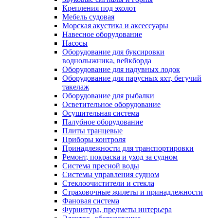
Крепления под эхолот
Мебель судовая
Морская акустика и аксессуары
Навесное оборудование
Насосы
Оборудование для буксировки
воднолыжника, вейкборда
Оборудование для надувных лодок
Оборудование для парусных яхт, бегучий
такелаж
Оборудование для рыбалки
Осветительное оборудование
Осушительная система
Палубное оборудование
Плиты транцевые
Приборы контроля
Принадлежности для транспортировки
Ремонт, покраска и уход за судном
Система пресной воды
Системы управления судном
Стеклоочистители и стекла
Страховочные жилеты и принадлежности
Фановая система
Фурнитура, предметы интерьера