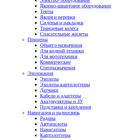
Электро- оборудование
Якорно-швартовое оборудование
Тенты
Якоря и веревки
Сиденья и накладки
Транцевые колёса
Спасательные жилеты
Прицепы
Общего назначения
Для водной техники
Для мототехники
Коммерческие
Спецназначения
Эхолокация
Эхолоты
Эхолоты-картплоттеры
Датчики
Кабели и адаптеры
Аккумуляторы и ЗУ
Подставки и крепления
Навигация и радиосвязь
Радары
Автопилоты
Навигаторы
Картплоттеры