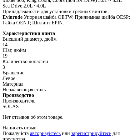
Model 800, King Cobra, Cobra (non SX Drive) 3.0L ~ 8.2L
Sea Drive 2.0L ~4.0L
Принадлежности для установки гребных винтов:
Evinrude
Упорная шайба OETW; Прижимная шайба OESP;
Гайка OENT; Шплинт EPIN.
Характеристики винта
Внешний диаметр, дюйм
14
Шаг, дюйм
19
Количество лопастей
3
Вращение
Левое
Материал
Нержавеющая сталь
Производство
Производитель
SOLAS
Нет отзывов об этом товаре.
Написать отзыв
Пожалуйста
авторизуйтесь
или
зарегистрируйтесь
для
просмотра