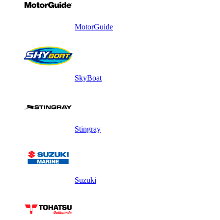
MotorGuide
SkyBoat
Stingray
Suzuki