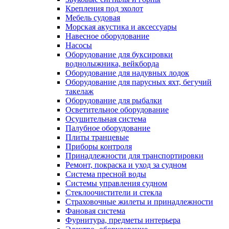
Крепления под эхолот
Мебель судовая
Морская акустика и аксессуары
Навесное оборудование
Насосы
Оборудование для буксировки
воднолыжника, вейкборда
Оборудование для надувных лодок
Оборудование для парусных яхт, бегучий
такелаж
Оборудование для рыбалки
Осветительное оборудование
Осушительная система
Палубное оборудование
Плиты транцевые
Приборы контроля
Принадлежности для транспортировки
Ремонт, покраска и уход за судном
Система пресной воды
Системы управления судном
Стеклоочистители и стекла
Страховочные жилеты и принадлежности
Фановая система
Фурнитура, предметы интерьера