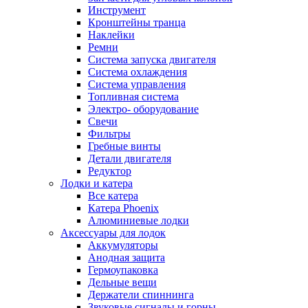
Инструмент
Кронштейны транца
Наклейки
Ремни
Система запуска двигателя
Система охлаждения
Система управления
Топливная система
Электро- оборудование
Свечи
Фильтры
Гребные винты
Детали двигателя
Редуктор
Лодки и катера
Все катера
Катера Phoenix
Алюминиевые лодки
Аксессуары для лодок
Аккумуляторы
Анодная защита
Гермоупаковка
Дельные вещи
Держатели спиннинга
Звуковые сигналы и горны