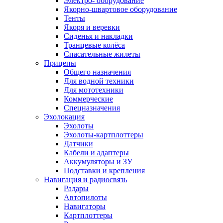
Электро- оборудование
Якорно-швартовое оборудование
Тенты
Якоря и веревки
Сиденья и накладки
Транцевые колёса
Спасательные жилеты
Прицепы
Общего назначения
Для водной техники
Для мототехники
Коммерческие
Спецназначения
Эхолокация
Эхолоты
Эхолоты-картплоттеры
Датчики
Кабели и адаптеры
Аккумуляторы и ЗУ
Подставки и крепления
Навигация и радиосвязь
Радары
Автопилоты
Навигаторы
Картплоттеры