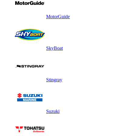
MotorGuide
SkyBoat
Stingray
Suzuki