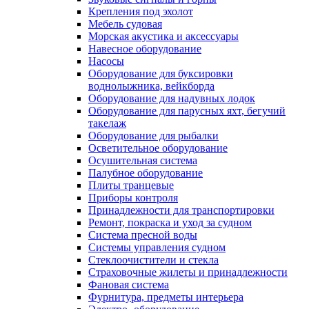
Крепления под эхолот
Мебель судовая
Морская акустика и аксессуары
Навесное оборудование
Насосы
Оборудование для буксировки
воднолыжника, вейкборда
Оборудование для надувных лодок
Оборудование для парусных яхт, бегучий
такелаж
Оборудование для рыбалки
Осветительное оборудование
Осушительная система
Палубное оборудование
Плиты транцевые
Приборы контроля
Принадлежности для транспортировки
Ремонт, покраска и уход за судном
Система пресной воды
Системы управления судном
Стеклоочистители и стекла
Страховочные жилеты и принадлежности
Фановая система
Фурнитура, предметы интерьера