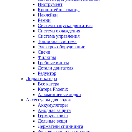
Инструмент
Кронштейны транца
Наклейки
Ремни
Система запуска двигателя
Система охлаждения
Система управления
Топливная система
Электро- оборудование
Свечи
Фильтры
Гребные винты
Детали двигателя
Редуктор
Лодки и катера
Все катера
Катера Phoenix
Алюминиевые лодки
Аксессуары для лодок
Аккумуляторы
Анодная защита
Гермоупаковка
Дельные вещи
Держатели спиннинга
Звуковые сигналы и горны