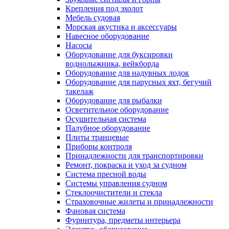
Крепления под эхолот
Мебель судовая
Морская акустика и аксессуары
Навесное оборудование
Насосы
Оборудование для буксировки
воднолыжника, вейкборда
Оборудование для надувных лодок
Оборудование для парусных яхт, бегучий
такелаж
Оборудование для рыбалки
Осветительное оборудование
Осушительная система
Палубное оборудование
Плиты транцевые
Приборы контроля
Принадлежности для транспортировки
Ремонт, покраска и уход за судном
Система пресной воды
Системы управления судном
Стеклоочистители и стекла
Страховочные жилеты и принадлежности
Фановая система
Фурнитура, предметы интерьера