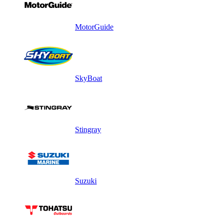
MotorGuide
SkyBoat
Stingray
Suzuki