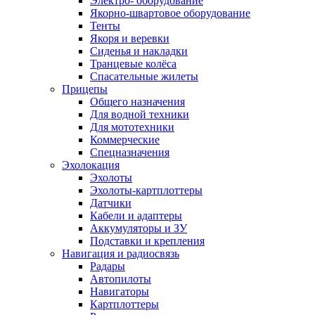
Электро- оборудование
Якорно-швартовое оборудование
Тенты
Якоря и веревки
Сиденья и накладки
Транцевые колёса
Спасательные жилеты
Прицепы
Общего назначения
Для водной техники
Для мототехники
Коммерческие
Спецназначения
Эхолокация
Эхолоты
Эхолоты-картплоттеры
Датчики
Кабели и адаптеры
Аккумуляторы и ЗУ
Подставки и крепления
Навигация и радиосвязь
Радары
Автопилоты
Навигаторы
Картплоттеры