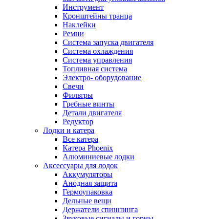
Инструмент
Кронштейны транца
Наклейки
Ремни
Система запуска двигателя
Система охлаждения
Система управления
Топливная система
Электро- оборудование
Свечи
Фильтры
Гребные винты
Детали двигателя
Редуктор
Лодки и катера
Все катера
Катера Phoenix
Алюминиевые лодки
Аксессуары для лодок
Аккумуляторы
Анодная защита
Гермоупаковка
Дельные вещи
Держатели спиннинга
Звуковые сигналы и горны