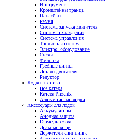
Инструмент
Кронштейны транца
Наклейки
Ремни
Система запуска двигателя
Система охлаждения
Система управления
Топливная система
Электро- оборудование
Свечи
Фильтры
Гребные винты
Детали двигателя
Редуктор
Лодки и катера
Все катера
Катера Phoenix
Алюминиевые лодки
Аксессуары для лодок
Аккумуляторы
Анодная защита
Гермоупаковка
Дельные вещи
Держатели спиннинга
Звуковые сигналы и горны