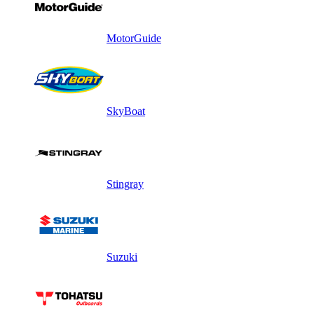
MotorGuide
SkyBoat
Stingray
Suzuki