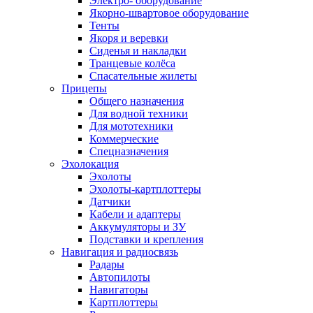
Электро- оборудование
Якорно-швартовое оборудование
Тенты
Якоря и веревки
Сиденья и накладки
Транцевые колёса
Спасательные жилеты
Прицепы
Общего назначения
Для водной техники
Для мототехники
Коммерческие
Спецназначения
Эхолокация
Эхолоты
Эхолоты-картплоттеры
Датчики
Кабели и адаптеры
Аккумуляторы и ЗУ
Подставки и крепления
Навигация и радиосвязь
Радары
Автопилоты
Навигаторы
Картплоттеры