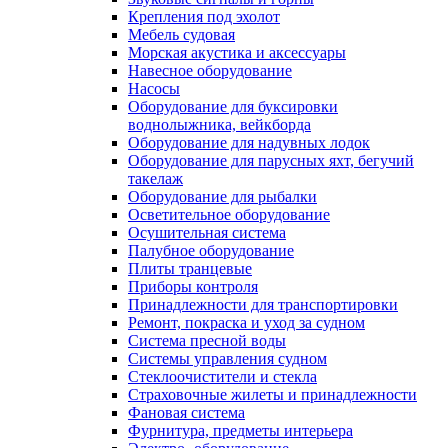
Крепления под эхолот
Мебель судовая
Морская акустика и аксессуары
Навесное оборудование
Насосы
Оборудование для буксировки
воднолыжника, вейкборда
Оборудование для надувных лодок
Оборудование для парусных яхт, бегучий
такелаж
Оборудование для рыбалки
Осветительное оборудование
Осушительная система
Палубное оборудование
Плиты транцевые
Приборы контроля
Принадлежности для транспортировки
Ремонт, покраска и уход за судном
Система пресной воды
Системы управления судном
Стеклоочистители и стекла
Страховочные жилеты и принадлежности
Фановая система
Фурнитура, предметы интерьера