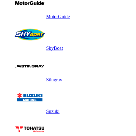
MotorGuide
SkyBoat
Stingray
Suzuki