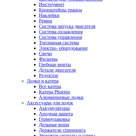
Инструмент
Кронштейны транца
Наклейки
Ремни
Система запуска двигателя
Система охлаждения
Система управления
Топливная система
Электро- оборудование
Свечи
Фильтры
Гребные винты
Детали двигателя
Редуктор
Лодки и катера
Все катера
Катера Phoenix
Алюминиевые лодки
Аксессуары для лодок
Аккумуляторы
Анодная защита
Гермоупаковка
Дельные вещи
Держатели спиннинга
Звуковые сигналы и горны