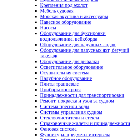
Крепления под эхолот
Мебель судовая
Морская акустика и аксессуары
Навесное оборудование
Насосы
Оборудование для буксировки
воднолыжника, вейкборда
Оборудование для надувных лодок
Оборудование для парусных яхт, бегучий
такелаж
Оборудование для рыбалки
Осветительное оборудование
Осушительная система
Палубное оборудование
Плиты транцевые
Приборы контроля
Принадлежности для транспортировки
Ремонт, покраска и уход за судном
Система пресной воды
Системы управления судном
Стеклоочистители и стекла
Страховочные жилеты и принадлежности
Фановая система
Фурнитура, предметы интерьера