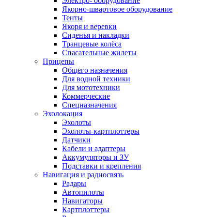
Электро- оборудование
Якорно-швартовое оборудование
Тенты
Якоря и веревки
Сиденья и накладки
Транцевые колёса
Спасательные жилеты
Прицепы
Общего назначения
Для водной техники
Для мототехники
Коммерческие
Спецназначения
Эхолокация
Эхолоты
Эхолоты-картплоттеры
Датчики
Кабели и адаптеры
Аккумуляторы и ЗУ
Подставки и крепления
Навигация и радиосвязь
Радары
Автопилоты
Навигаторы
Картплоттеры