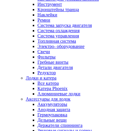
Инструмент
Кронштейны транца
Наклейки
Ремни
Система запуска двигателя
Система охлаждения
Система управления
Топливная система
Электро- оборудование
Свечи
Фильтры
Гребные винты
Детали двигателя
Редуктор
Лодки и катера
Все катера
Катера Phoenix
Алюминиевые лодки
Аксессуары для лодок
Аккумуляторы
Анодная защита
Гермоупаковка
Дельные вещи
Держатели спиннинга
Звуковые сигналы и горны