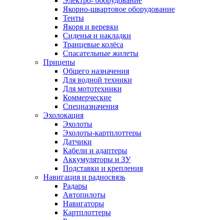
Электро- оборудование
Якорно-швартовое оборудование
Тенты
Якоря и веревки
Сиденья и накладки
Транцевые колёса
Спасательные жилеты
Прицепы
Общего назначения
Для водной техники
Для мототехники
Коммерческие
Спецназначения
Эхолокация
Эхолоты
Эхолоты-картплоттеры
Датчики
Кабели и адаптеры
Аккумуляторы и ЗУ
Подставки и крепления
Навигация и радиосвязь
Радары
Автопилоты
Навигаторы
Картплоттеры