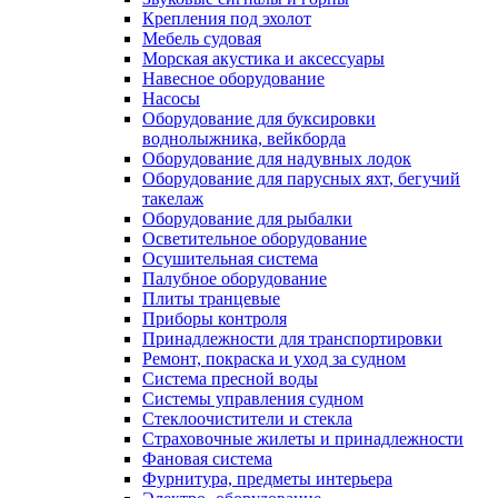
Крепления под эхолот
Мебель судовая
Морская акустика и аксессуары
Навесное оборудование
Насосы
Оборудование для буксировки
воднолыжника, вейкборда
Оборудование для надувных лодок
Оборудование для парусных яхт, бегучий
такелаж
Оборудование для рыбалки
Осветительное оборудование
Осушительная система
Палубное оборудование
Плиты транцевые
Приборы контроля
Принадлежности для транспортировки
Ремонт, покраска и уход за судном
Система пресной воды
Системы управления судном
Стеклоочистители и стекла
Страховочные жилеты и принадлежности
Фановая система
Фурнитура, предметы интерьера