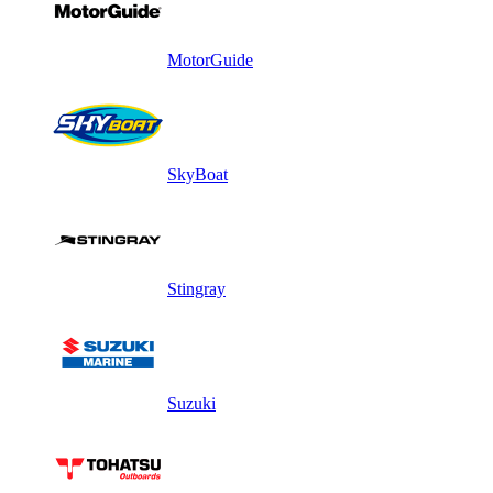
MotorGuide
SkyBoat
Stingray
Suzuki