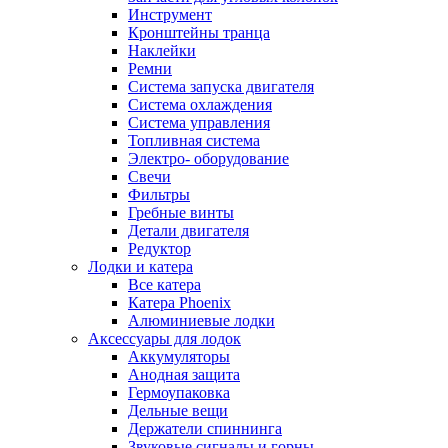
Инструмент
Кронштейны транца
Наклейки
Ремни
Система запуска двигателя
Система охлаждения
Система управления
Топливная система
Электро- оборудование
Свечи
Фильтры
Гребные винты
Детали двигателя
Редуктор
Лодки и катера
Все катера
Катера Phoenix
Алюминиевые лодки
Аксессуары для лодок
Аккумуляторы
Анодная защита
Гермоупаковка
Дельные вещи
Держатели спиннинга
Звуковые сигналы и горны