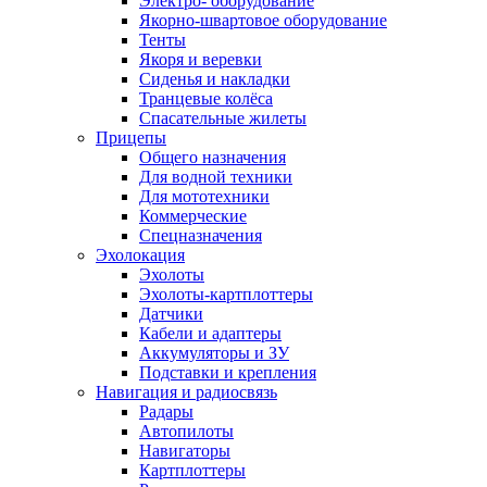
Электро- оборудование
Якорно-швартовое оборудование
Тенты
Якоря и веревки
Сиденья и накладки
Транцевые колёса
Спасательные жилеты
Прицепы
Общего назначения
Для водной техники
Для мототехники
Коммерческие
Спецназначения
Эхолокация
Эхолоты
Эхолоты-картплоттеры
Датчики
Кабели и адаптеры
Аккумуляторы и ЗУ
Подставки и крепления
Навигация и радиосвязь
Радары
Автопилоты
Навигаторы
Картплоттеры