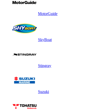
MotorGuide
SkyBoat
Stingray
Suzuki