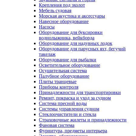
Крепления под эхолот
Мебель судовая
Морская акустика и аксессуары
Навесное оборудование
Насосы
Оборудование для буксировки
воднолыжника, вейкборда
Оборудование для надувных лодок
Оборудование для парусных яхт, бегучий
такелаж
Оборудование для рыбалки
Осветительное оборудование
Осушительная система
Палубное оборудование
Плиты транцевые
Приборы контроля
Принадлежности для транспортировки
Ремонт, покраска и уход за судном
Система пресной воды
Системы управления судном
Стеклоочистители и стекла
Страховочные жилеты и принадлежности
Фановая система
Фурнитура, предметы интерьера